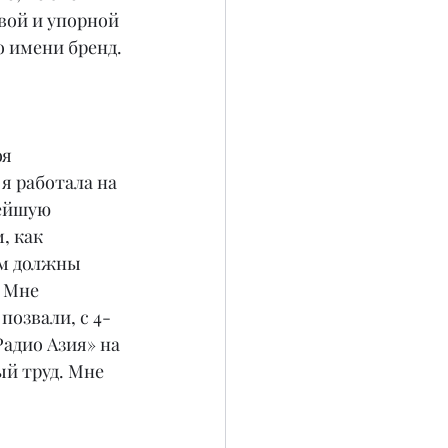
ивой и упорной 
о имени бренд.
я 
я работала на 
ейшую 
, как 
ым должны 
 Мне 
позвали, с 4-
Радио Азия» на 
й труд. Мне 