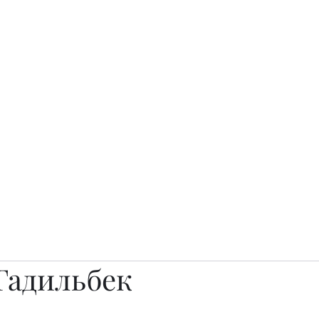
о.
Awards
TOP EXPERTS 2025
Архив журналов
Art Projects
Гадильбек