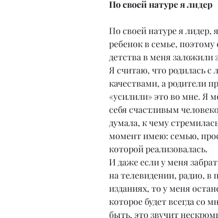
По своей натуре я лидер
По своей натуре я лидер, 
ребенок в семье, поэтому 
детства в меня заложили э
Я считаю, что родилась с 
качествами, а родители пр
«усилили» это во мне. Я м
себя счастливым человеком
думала, к чему стремилась
момент имею: семью, про
которой реализовалась.
И даже если у меня забрат
на телевидении, радио, в 
изданиях, то у меня остан
которое будет всегда со м
быть, это звучит нескромн