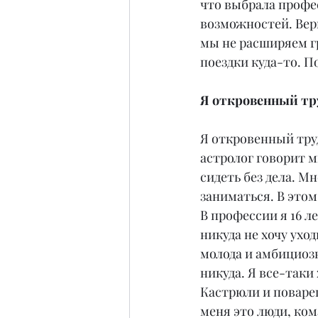
что выбрала профе
возможностей. Верн
мы не расширяем гр
поездки куда-то. П
Я откровенный тр
Я откровенный тру
астролог говорит мн
сидеть без дела. М
заниматься. В этом
В профессии я 16 ле
никуда не хочу ухо
молода и амбициозн
никуда. Я все-так
Кастрюли и повареш
меня это люди, ком