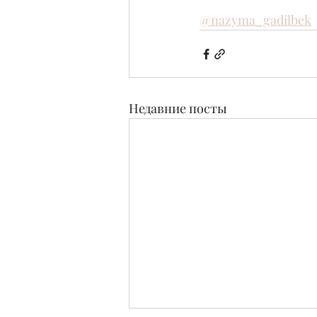
@nazyma_gadilbek
Недавние посты