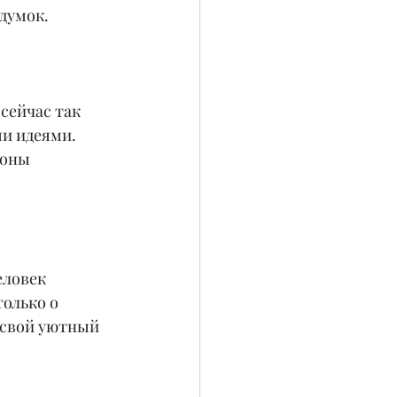
адумок.
сейчас так 
и идеями. 
зоны 
еловек 
олько о 
 свой уютный 