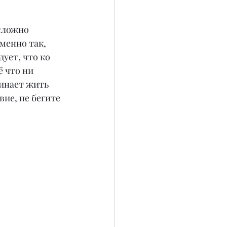
сложно 
менно так, 
ует, что ко 
 что ни 
чинает жить 
ие, не бегите 