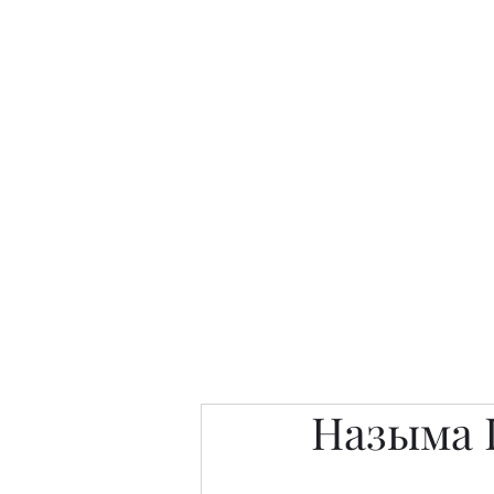
Интересно. Полезно. Модн
Главная
Публикации
People 
Назыма 