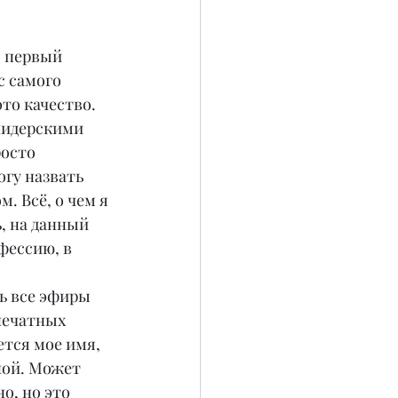
я первый 
с самого 
то качество. 
лидерскими 
осто 
огу назвать 
. Всё, о чем я 
, на данный 
фессию, в 
ь все эфиры 
печатных 
ется мое имя, 
ной. Может 
о, но это 