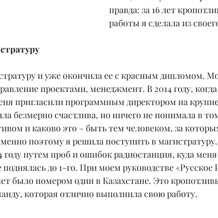
правда: за 16 лет кропотл
работы я сделала из своег
истратуру
стратуру и уже окончила ее с красным дипломом. Мо
равление проектами, менеджмент. В 2014 году, когда 
меня пригласили программным директором на крупн
ла безмерно счастлива, но ничего не понимала в том
ивом и каково это – быть тем человеком, за котор
Именно поэтому я решила поступить в магистратуру.
4 году путем проб и ошибок радиостанция, куда меня 
е поднялась до 1-го. При моем руководстве «Русское 
ет было номером один в Казахстане. Это кропотливы
манду, которая отлично выполнила свою работу.