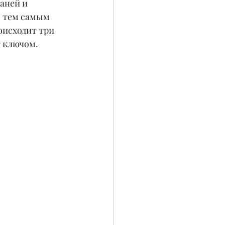
аней и 
, тем самым 
оисходит три 
т ключом.