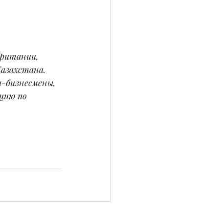
британии, 
азахстана. 
-бизнесмены, 
цию по 