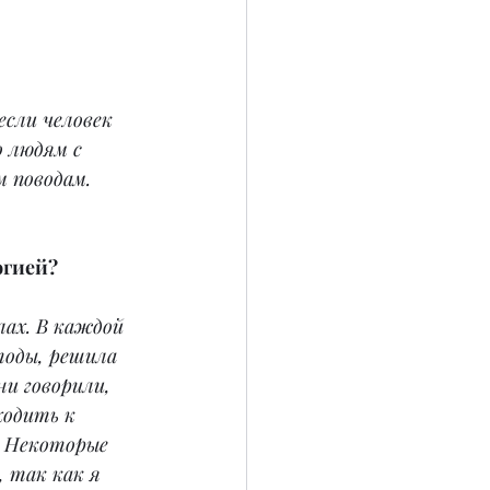
сли человек 
 людям с 
м поводам.
огией?
лах. В каждой 
тоды, решила 
и говорили, 
ходить к 
. Некоторые 
 так как я 