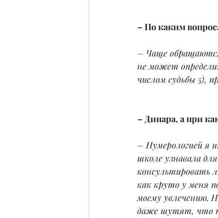
– По каким вопрос
– Чаще обращаются 
не может определит
числом судьбы 5), 
– Динара, а при к
– Нумерологией я и
школе узнавала для
консультировать лю
как круто у меня п
моему увлечению. Н
даже шутят, что п