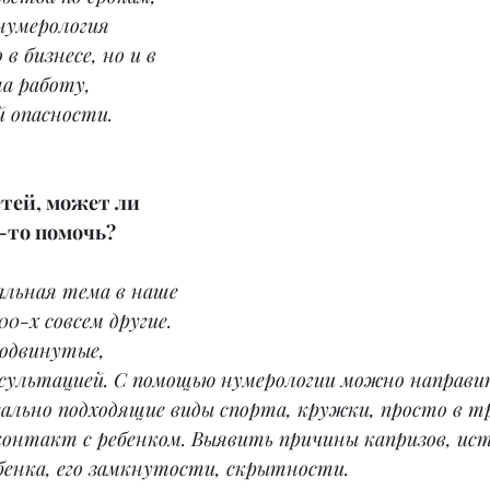
нумерология 
в бизнесе, но и в 
на работу, 
й опасности.
етей, может ли 
-то помочь?
альная тема в наше 
00-х совсем другие. 
одвинутые, 
сультацией. С помощью нумерологии можно направит
еально подходящие виды спорта, кружки, просто в т
онтакт с ребенком. Выявить причины капризов, ист
бенка, его замкнутости, скрытности.