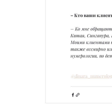
– Кто ваши клиен
– Ко мне обращаютс
Китая, Сингапура, 
Моими клиентами б
также всемирно из
нумерологии, по де
@dinara_numerolog