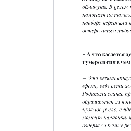
обмануть. В целом 
помогает не только 
подборе персонала 
остерегаться любо
– А что касается д
нумерология в чем
– Это весьма акту
время, ведь дети 20
Родители сейчас пр
обращаются за кон
нужное русло, в ид
момент наладить к
задержки речи у ре