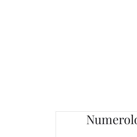
Интересно. Полезно. Модн
Главная
Публикации
People 
Numerol