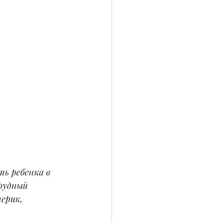
ь ребенка в 
рудный 
ерик, 