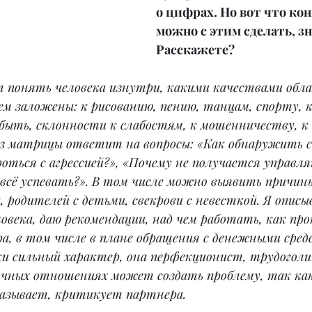
о цифрах. Но вот что ко
можно с этим сделать, зн
Расскажете?
 понять человека изнутри, какими качествами обла
м заложены: к рисованию, пению, танцам, спорту, к
 быть, склонности к слабостям, к мошенничеству, к
из матрицы ответит на вопросы: «Как обнаружить с
оться с агрессией?», «Почему не получается управл
 всё успевать?». В том числе можно выявить причи
 родителей с детьми, свекрови с невесткой. Я описы
овека, даю рекомендации, над чем работать, как про
а, в том числе в плане обращения с денежными сред
и сильный характер, она перфекционист, трудоголик
личных отношениях может создать проблему, так как
казывает, критикует партнера.