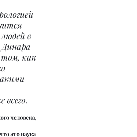
 
рологией 
вится 
людей в 
 Динара 
 том, как 
а 
какими 
 всего.
ого человека, 
 
что это наука 