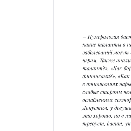
– Нумерология дает
какие таланты в не
заболеваний могут
играм. Также анал
талант?», «Как бор
финансами?», «Как
в отношениях пары,
слабые стороны чел
ослабленные сектор
Допустим, у девушк
это хорошо, но в 
требует, давит, у