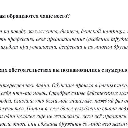
ам обращаются чаще всего?
по поводу замужества, бизнеса, детской матрицы, е
ь профессию, свое предназначение (особенно трудно
приходят при усталости, депрессии и по многим други
аких обстоятельствах вы познакомились с нумерол
нтересовалась давно. Обучение прошла в разных шко
 себя что-то новое. Отобрав самые действенные ме
дей. Сначала это были мои знакомые, каждый раз он
олучается. Потом я уже более углубленно стала под
и один человек еще не жаловался, всем всё нравится
осле этого они обязаны дружить со мной всю жизнь,