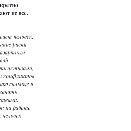
нкретно 
ают не все. 
дает человек, 
акие риски 
 азартным 
вой 
ять активами, 
ны конфликтов 
ваю сильные и 
качать 
ствами. 
: на работе 
 человек 