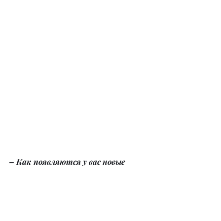
– Как появляются у вас новые 
бизнес-идеи? Что помогает 
определять, какие направления 
стоит развивать?
– Я считаю, что нахождение новых 