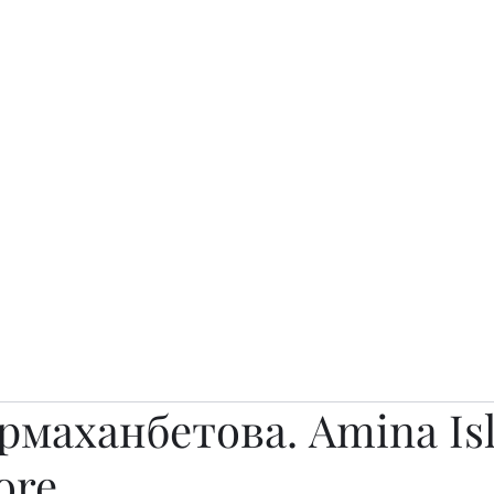
о.
Awards
TOP EXPERTS 2025
Архив журналов
Art Projects
рмаханбетова. Amina Is
ore