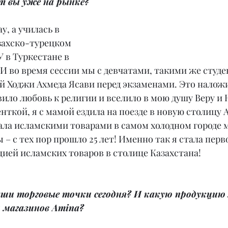
т вы уже на рынке?
у, а училась в 
ахско-турецком 
 в Туркестане в 
. И во время сессии мы с девчатами, такими же студе
ей Ходжи Ахмеда Ясави перед экзаменами. Это налож
ило любовь к религии и вселило в мою душу Веру и 
енткой, я с мамой ездила на поезде в новую столицу А
ала исламскими товарами в самом холодном городе 
– с тех пор прошло 25 лет! Именно так я стала перво
ией исламских товаров в столице Казахстана!
ваши торговые точки сегодня? И какую продукцию
 магазинов Amina?