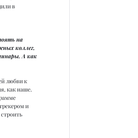
или в 
тоять на 
ных коллег, 
инары. А как 
ей любви к 
я, как наше. 
грамме 
трекером и 
 строить 