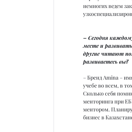
немногих ведем за
узкоспециализиров
– Сегодня каждому
месте и развиват
другие читают по
развиваетесь вы?
– Бренд Amina – им
учебе во всем, в т
Сколько себя помню
менторинга при ЕБР
ментором. Планирую
бизнес в Казахста