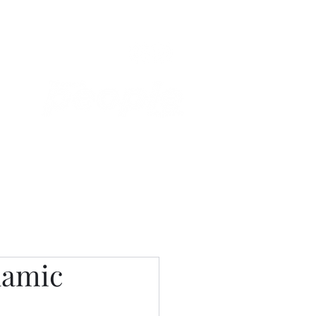
Связаться с нами
Фотостудия
lamic