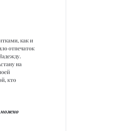
нтками, как и 
ило отпечаток 
Надежду. 
стану на 
моей 
й, кто 
 можно 