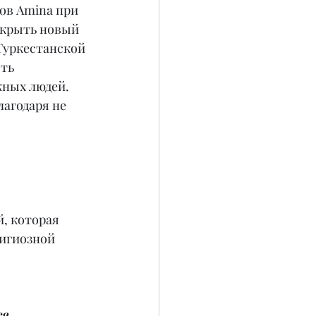
ов Amina при 
ткрыть новый 
Туркестанской 
ть 
ных людей. 
лагодаря не 
, которая 
игиозной 
я 