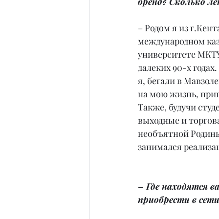
бренд? Сколько ле
– Родом я из г.Кента
международном каз
университете МКТУ
далеких 90-х годах
я, бегали в Мавзол
на мою жизнь, прив
Также, будучи студ
выходные и торгов
необъятной Родины 
занимался реализац
– Где находятся 
приобрести в сети