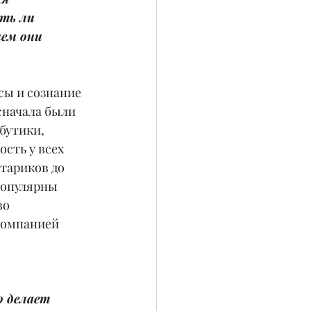
ть ли 
чем они 
усы и сознание 
сначала были 
бутики, 
сть у всех 
тариков до 
популярны 
во 
компанией 
о делает 