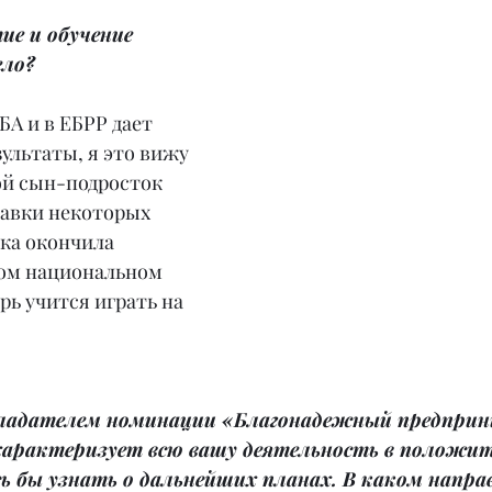
ие и обучение 
ело?
БА и в ЕБРР дает 
ультаты, я это вижу 
ой сын-подросток 
авки некоторых 
ка окончила 
ком национальном 
рь учится играть на 
бладателем номинации «Благонадежный предприн
 характеризует всю вашу деятельность в положи
ь бы узнать о дальнейших планах. В каком напра