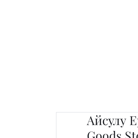
Интересно. Полезно. Модн
Главная
Публикации
People 
Айсулу Е
Goods St