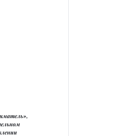
иматель», 
тельном 
влении 