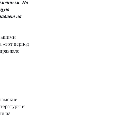
еменным. Но 
ящую 
адает на 
нашими 
 этот период 
правдало 
ламские 
тературы и 
и из 