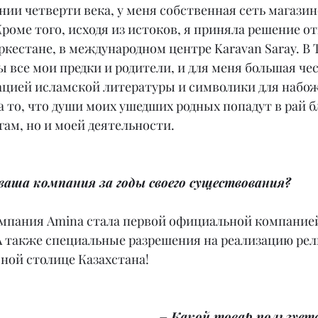
ении четверти века, у меня собственная сеть магазин
роме того, исходя из истоков, я приняла решение о
ркестане, в международном центре Karavan Saray. В 
 все мои предки и родители, и для меня большая чес
ацией исламской литературы и символики для набож
а то, что души моих ушедших родных попадут в рай б
гам, но и моей деятельности.
ваша компания за годы своего существования?
компания Amina стала первой официальной компанией
 А также специальные разрешения на реализацию рел
ной столице Казахстана!
– Какой товар пользуетс