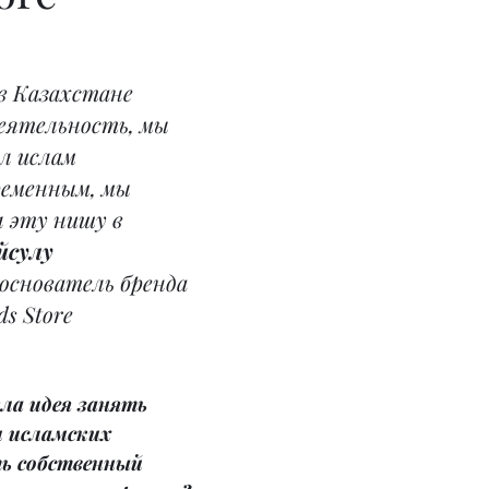
в Казахстане 
еятельность, мы 
л ислам 
ременным, мы 
л эту нишу в 
йсулу 
основатель бренда 
ds Store
кла идея занять 
 исламских 
ь собственный 