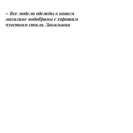
– Все модели одежды в вашем 
магазине подобраны с хорошим 
чувством стиля. Заказывая 
одежду, вы опираетесь на 
собственный вкус?
– Одежду я подбираю тщательно и 
всегда руководствуюсь принципом 
«как для себя». Это касается и 
качества, и внешнего вида. Хочется, 
чтобы, получив свой заказ, клиент 
остался довольным и обязательно 
вернулся!
– Как планируете развивать свой 
бизнес в будущем?
– Конечно, в планах не стоять на 
месте и развиваться дальше, 
хочется добавить другие ниши, 
например, обувь и аксессуары. 