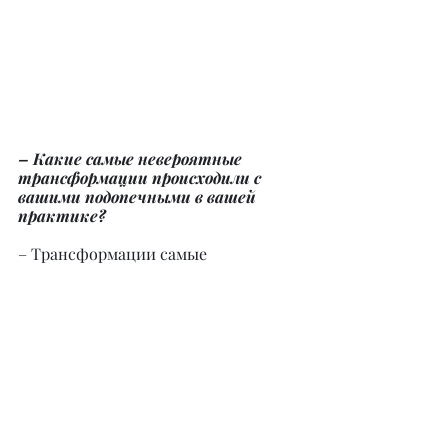
– Какие самые невероятные 
трансформации происходили с 
вашими подопечными в вашей 
практике?
– Трансформации самые 
невероятные и в то же время самые 
простые. В мире дедлайнов и 
безумных скоростей женщина 
забывает о том, что ее природа в 
принятии, расслаблении, 
отпускании контроля и позволении 
быть гармоничной жизни. На 
женских кругах мы заземляемся и 
возвращаемся в это ресурсное 
женское состояние. Когда женщина 