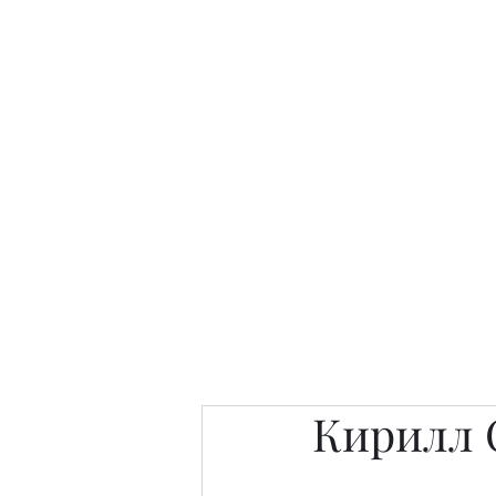
Интересно. Полезно. Модн
Главная
Публикации
People 
Кирилл 