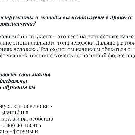
нструменты и методы вы используете в процессе 
еятельности?
важный инструмент – это тест на личностные качест
ение эмоционального тона человека. Дальше разгова
иях человека. Только потом начинаем общаться о т
т человек, и плавно в очень экологичной форме ищ
ваете свои знания 
программы 
 обучения вы 
жусь в поиске новых 
знаний и в 
кругозора, особенно 
нь люблю писать 
знес-форумы и 