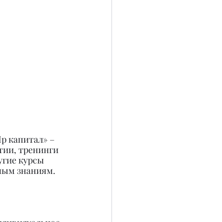
р капитал» – 
тии, тренинги 
угие курсы 
ным знаниям.