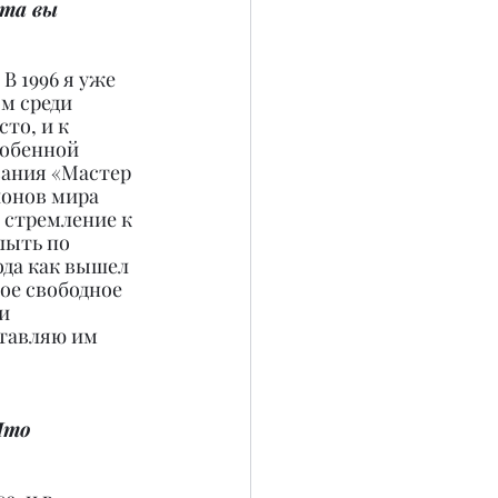
та вы 
В 1996 я уже 
м среди 
то, и к 
собенной 
вания «Мастер 
ионов мира 
 стремление к 
лыть по 
ода как вышел 
ое свободное 
и 
тавляю им 
Что 