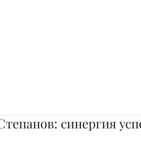
о.
Awards
TOP EXPERTS 2025
Архив журналов
Art Projects
Степанов: синергия усп