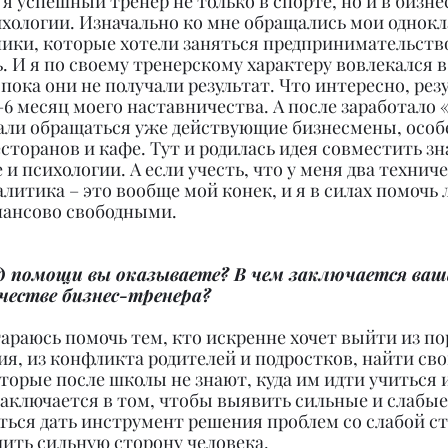
, я успешный тренер не только в спорте, но и в бизнес
хологии. Изначально ко мне обращались мои однокл
ики, которые хотели заняться предпринимательство
ь. И я по своему тренерскому характеру вовлекался в 
 пока они не получали результат. Что интересно, рез
–6 месяц моего наставничества. А после заработало 
стали обращаться уже действующие бизнесмены, особ
сторанов и кафе. Тут и родилась идея совместить зн
 и психологии. А если учесть, что у меня два техниче
алитика – это вообще мой конек, и я в силах помочь 
нансово свободными.
ид помощи вы оказываете? В чем заключается ваш
честве бизнес-тренера?
тараюсь помочь тем, кто искренне хочет выйти из по
я, из конфликта родителей и подростков, найти сво
орые после школы не знают, куда им идти учиться 
заключается в том, чтобы выявить сильные и слабые
ться дать инструмент решения проблем со слабой ст
ить сильную сторону человека.