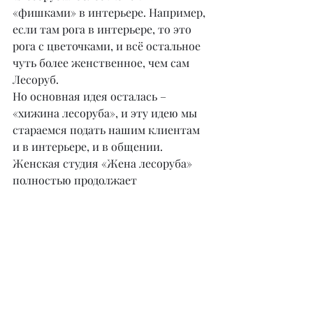
«фишками» в интерьере. Например, 
если там рога в интерьере, то это 
рога с цветочками, и всё остальное 
чуть более женственное, чем сам 
Лесоруб.
Но основная идея осталась – 
«хижина лесоруба», и эту идею мы 
стараемся подать нашим клиентам 
и в интерьере, и в общении. 
Женская студия «Жена лесоруба» 
полностью продолжает 
направление, которое мы развивали 
с самого начала, но уже для женской 
аудитории. Хотя на маникюр туда 
приходят и мужчины.
– Нашим читателям было бы 