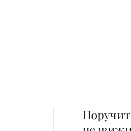
Интересно. Полезно. Модн
Главная
Публикации
People 
Поручит
недвиж