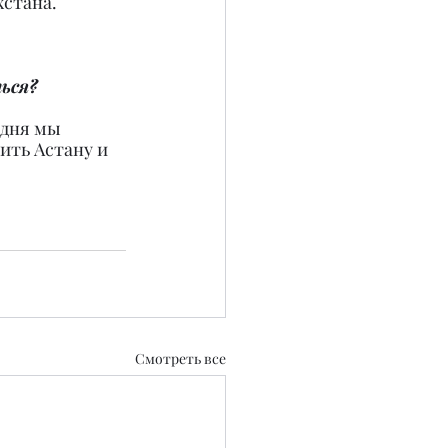
стана. 
ься?
дня мы 
ить Астану и 
Смотреть все