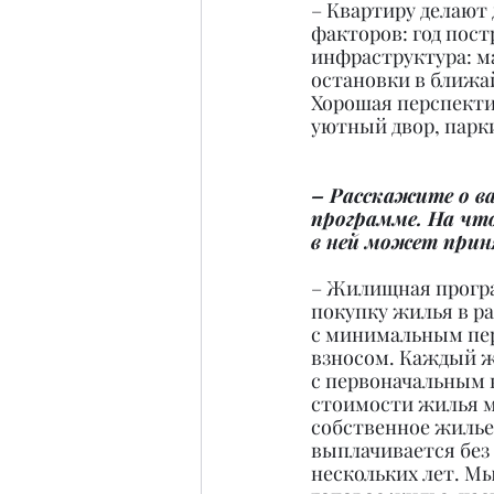
– Квартиру делают 
факторов: год пост
инфраструктура: ма
остановки в ближа
Хорошая перспекти
уютный двор, парк
– Расскажите о 
программе. На что
в ней может прин
– Жилищная програ
покупку жилья в ра
с минимальным пе
взносом. Каждый ж
с первоначальным в
стоимости жилья м
собственное жилье
выплачивается без 
нескольких лет. М