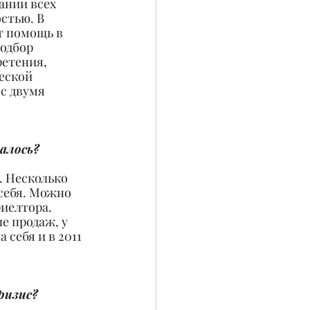
ании всех 
стью. В 
т помощь в 
одбор 
етения, 
еской 
с двумя 
чалось?
 Несколько 
себя. Можно 
иелтора. 
е продаж, у 
себя и в 2011 
ризис?