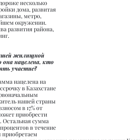
дороже несколько 
ройки дома, развитая 
газины, метро, 
йшем окружении. 
ва развития района, 
инг.
вашей жилищной 
 она нацелена, кто 
ять участие?
мма нацелена на 
ссрочку в Казахстане 
рвоначальным 
итель нашей страны 
зносом в 17% от 
ожет приобрести 
. Остальная сумма 
процентов в течение 
ы приобретаем 