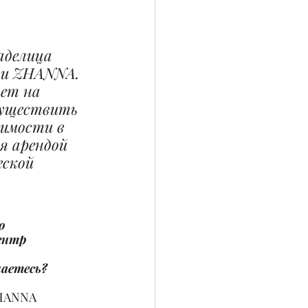
аделица 
и ZHANNA. 
ет на 
существить 
имости в 
я арендой 
ской 
о 
ентр 
 
аетесь?
HANNA 