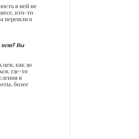
ость в ней не 
несе, кто-то 
мы перешли в 
 нет? Вы 
 цен, как до 
ся, где-то 
еления в 
оты, более 