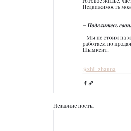
готовое жилье, ча
Недвижимость можн
– Поделитесь сво
– Мы не стоим на 
работаем по продаж
Шымкент.
@zhi_zhanna
Недавние посты