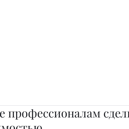
о.
Awards
TOP EXPERTS 2025
Архив журналов
Art Projects
е профессионалам сдел
имостью