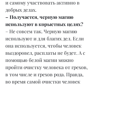
и самому участвовать активно в 
добрых делах.
– Получается, черную магию 
используют в корыстных целях?
– Не совсем так. Черную магию 
используют и для благих дел. Если 
она используется, чтобы человек 
выздоровел, расплаты не будет. А с 
помощью белой магии можно 
пройти очистку человека от грехов, 
в том числе и грехов рода. Правда, 
во время самой очистки человек 
должен пройти через испытания, 
болезни и проблемы.
– Ведете ли вы онлайн 
консультации?
– Да. Так как мы живем в век 
технологий, многие могут получить 
консультацию или помощь 