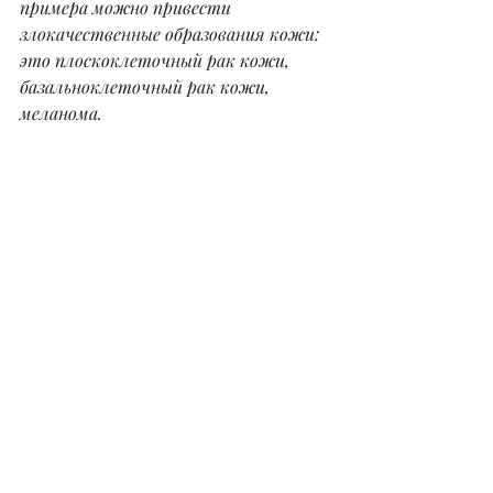
примера можно привести 
злокачественные образования кожи: 
это плоскоклеточный рак кожи, 
базальноклеточный рак кожи, 
меланома.
– Вы только ставите диагнозы и 
отправляете человека к другому 
доктору или в некоторых случаях 
занимаетесь и лечением?
– Я и диагнозы не ставлю, так как 
работаю в другой сфере, если вижу 
какие-либо признаки, то, конечно 
же, перенаправляю к специалистам. 
Раньше я лечила при научном 
институте.