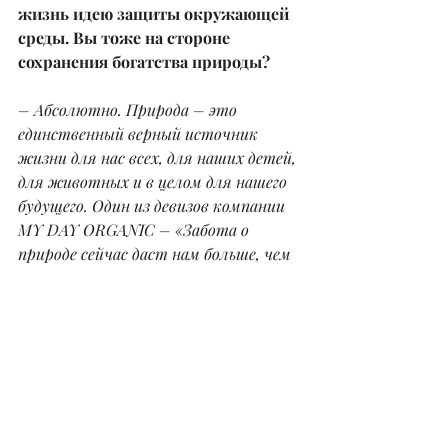
жизнь идею защиты окружающей 
среды. Вы тоже на стороне 
сохранения богатства природы?
– Абсолютно. Природа – это 
единственный верный источник 
жизни для нас всех, для наших детей, 
для животных и в целом для нашего 
будущего. Один из девизов компании 
MY DAY ORGANIC – «Забота о 
природе сейчас даст нам больше, чем 
мы можем это представить». Это 
чистый воздух, экологически чистые 
и здоровые продукты, нетоксичные 
материалы, правильная переработка 
всего, что мы употребляем, – это 
правильный цикл жизни. Все мы 
знаем, как долго перерабатывается 
пластик, или как различные отходы 