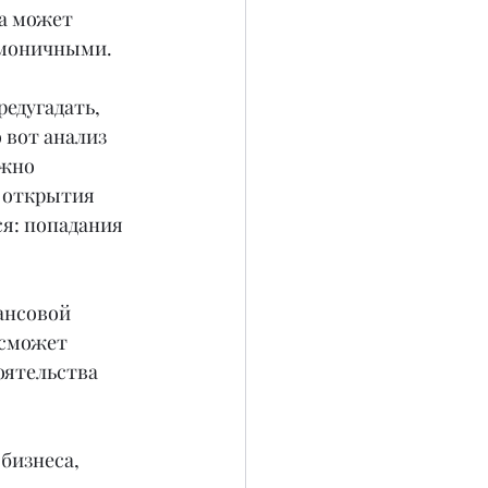
а может 
рмоничными.
едугадать, 
 вот анализ 
жно 
 открытия 
я: попадания 
ансовой 
 сможет 
оятельства 
бизнеса, 