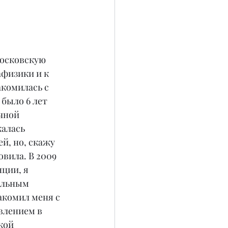
 
московскую 
физики и к 
акомилась с 
было 6 лет 
чной 
алась 
й, но, скажу 
овила. В 2009 
ции, я 
ельным 
акомил меня с 
лением в 
кой 