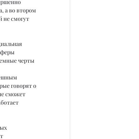
ершенно 
, а во втором 
й не смогут 
циальная 
сферы 
лемные черты 
пешным 
рые говорят о 
не сможет 
аботает 
ых 
т 