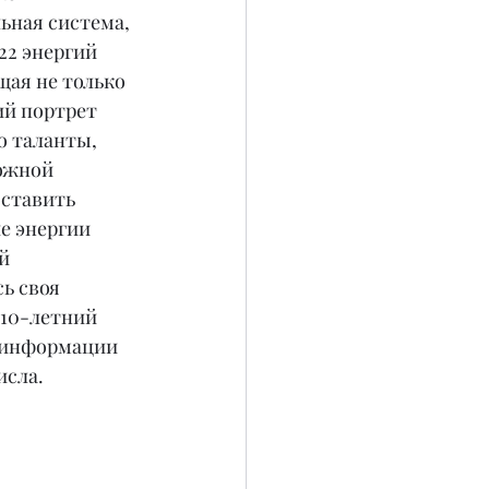
ьная система, 
22 энергий 
щая не только 
й портрет 
о таланты, 
ожной 
ставить 
е энергии 
й 
ь своя 
 10-летний 
о информации 
исла.