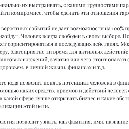
равильно их выстраивать, с какими трудностями пар
найти компромисс, чтобы сделать эти отношения га
вероятных событий не дает возможности на 100% пр
зойдут. Человек всегда свободен в своем выборе. Но
жет сориентироваться в последующих действиях. Мо
еру, благоприятно ли время для активных действий:
нансовых вложений, зачатия или чего стоит опасатьс
здоровьем, в личной жизни, финансах и т.д.
ого кода позволит понять потенциал человека в фин
помощью каких средств, приемов и действий человек
 в какой сфере лучше открывать бизнес и какие обст
ализации этой цели.
логия позволит узнать, как фамилия, имя, название 