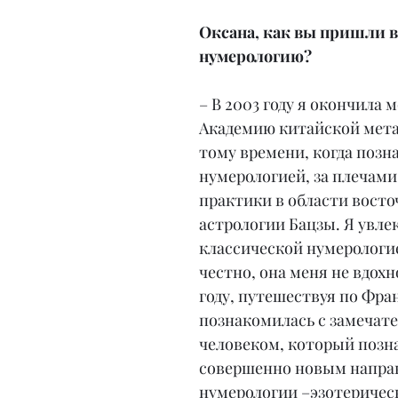
Оксана, как вы пришли в
нумерологию?
– В 2003 году я окончила 
Академию китайской мета
тому времени, когда позн
нумерологией, за плечами 
практики в области восто
астрологии Бацзы. Я увлек
классической нумерологие
честно, она меня не вдохн
году, путешествуя по Фран
познакомилась с замечат
человеком, который позн
совершенно новым направ
нумерологии –эзотеричес