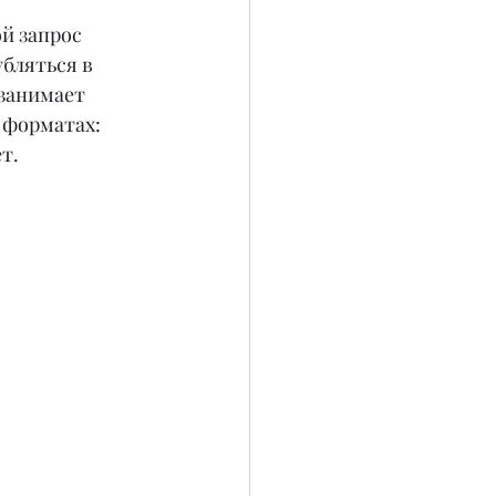
й запрос 
бляться в 
занимает 
 форматах: 
т.