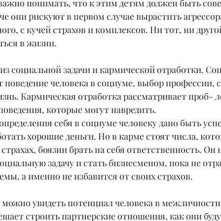
 важно понимать, что к этим детям должен быть сов
че они рискуют в первом случае вырастить агрессора
ого, с кучей страхов и комплексов. Ни тот, ни друго
ться в жизни.
из социальной задачи и кармической отработки. Со
т поведение человека в социуме, выбор профессии, 
изнь. Кармическая отработка рассматривает проб- 
поведения, которые могут навредить.
определения себя в социуме человеку дано быть ус
отать хорошие деньги. Но в карме стоят числа, кото
 страхах, боязни брать на себя ответственность. Он 
оциальную задачу и стать бизнесменом, пока не отр
мы, а именно не избавится от своих страхов.
я можно увидеть потенциал человека в межличностн
ешает строить партнерские отношения, как они буду