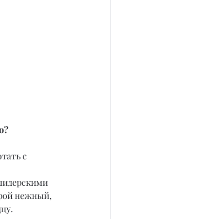
о?
тать с 
 лидерскими 
орой нежный, 
цу.