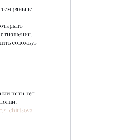
 тем раньше 
 открыть 
 отношения, 
лить соломку» 
нии пяти лет 
логии. 
og_chirtsova
.