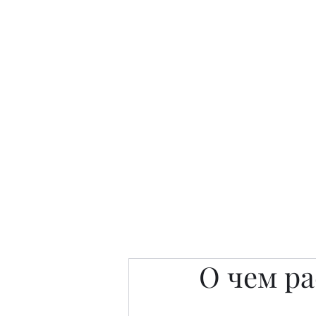
Интересно. Полезно. Модн
Главная
Публикации
People 
О чем р