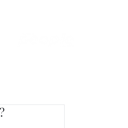
Связаться с нами
Фотостудия
?