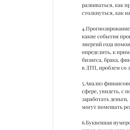
развиваться, как п
столкнуться, как 
4.Прогнозирование 
какие события прои
энергий года помо
определить, к прим
бизнеса, брака, фи
в ДТП, проблем со 
5.Анализ финансов
сфере, увидеть, с 
заработать деньги,
могут помешать ре
6.Буквенная нумеро