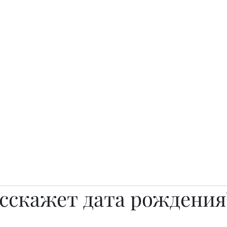
о.
Awards
TOP EXPERTS 2025
Архив журналов
Art Projects
асскажет дата рождения