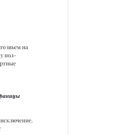
что шьем на 
у пол-
ертные 
границы 
 исключение. 
 