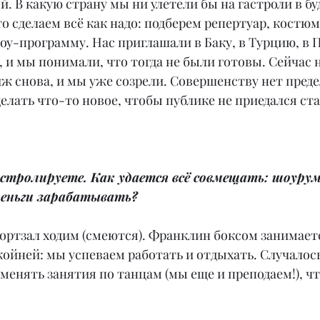
 В какую страну мы ни улетели бы на гастроли в бу
о сделаем всё как надо: подберем репертуар, костю
у-программу. Нас приглашали в Баку, в Турцию, в П
д, и мы понимали, что тогда не были готовы. Сейчас н
 снова, и мы уже созрели. Совершенству нет преде
делать что-то новое, чтобы публике не приедался ст
стролируете. Как удается всё совмещать: шоурум,
деньги зарабатывать?
портзал ходим (смеются). Франклин боксом занимаетс
койней: мы успеваем работать и отдыхать. Случалось
менять занятия по танцам (мы еще и преподаем!), ч