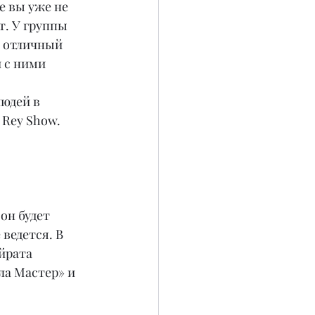
т. У группы 
 отличный 
 с ними 
юдей в 
Rey Show. 
он будет 
ведется. В 
йрата 
ла Мастер» и 