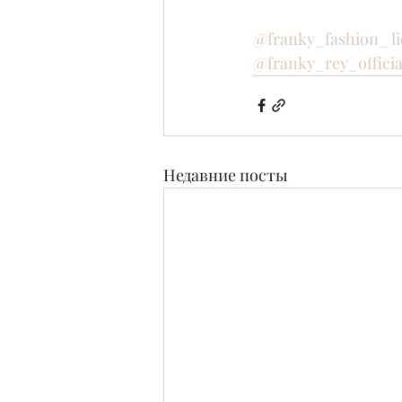
@franky_fashion_ l
@franky_rey_officia
Недавние посты