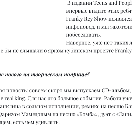
 В издании Teens and People вы уже не 
впервые видите этих ребя
Franky Rey Show появился
инфоповод, и мы захотели
побеседовать.
Наверное, уже нет таких л
е бы не слышали о ярком кубинском проекте Franky 
ас нового на творческом поприще?
ная новость: совсем скоро мы выпускаем CD-альбом, 
 real king. Для нас это большое событие. Работа уже 
анклина в сольном исполнении, ремикс на песню Ка
Фаризом Мамедовым на песню «Бомба», дуэт с «Дани
бщем, есть чем удивлять.