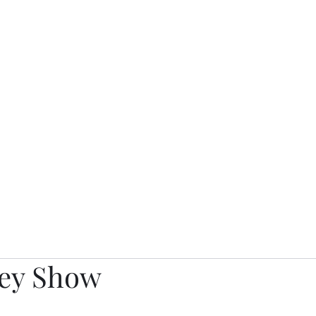
о.
Awards
TOP EXPERTS 2025
Архив журналов
Art Projects
ey Show