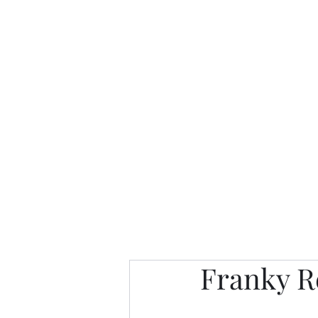
Интересно. Полезно. Модн
Главная
Публикации
People 
Franky R