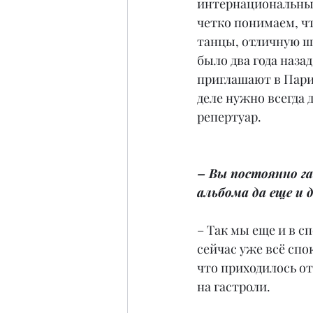
интернациональный.
четко понимаем, чт
танцы, отличную шо
было два года наза
приглашают в Париж
деле нужно всегда 
репертуар.
– Вы постоянно га
альбома да еще и 
– Так мы еще и в с
сейчас уже всё спо
что приходилось от
на гастроли.