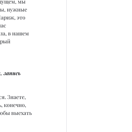
дущем, мы 
мы, нужные 
ариж, это 
ас 
ла, в нашем 
арый 
 запись 
я. Знаете, 
, конечно, 
тобы выехать 