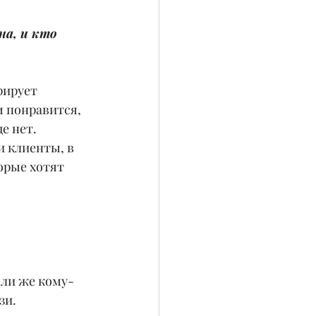
на, и кто 
рирует 
м понравится, 
е нет. 
и клиенты, в 
орые хотят 
сли же кому-
зи.