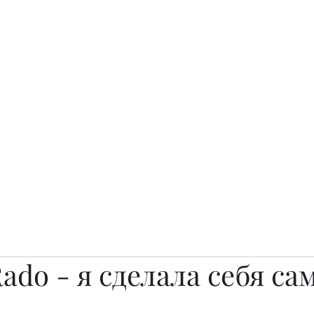
о.
Awards
TOP EXPERTS 2025
Архив журналов
Art Projects
ado - я сделала себя са