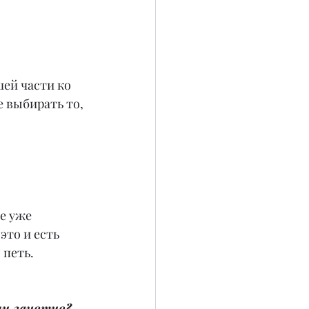
ей части ко 
 выбирать то, 
е уже 
это и есть 
 петь.
ши занятия?