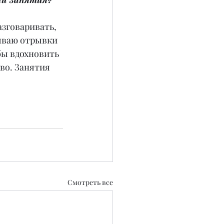
азговаривать, 
зываю отрывки 
бы вдохновить 
во. Занятия 
Смотреть все