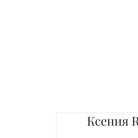
Интересно. Полезно. Модн
Главная
Публикации
People 
Ксения R