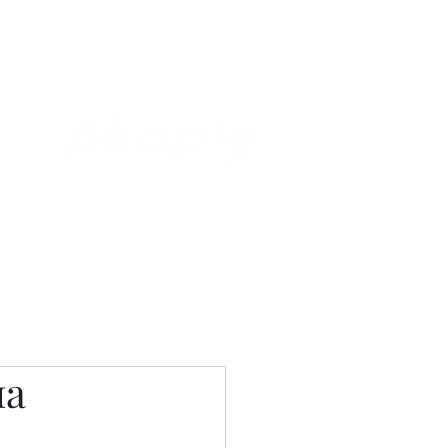
Связаться с нами
Фотостудия
ма