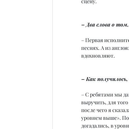
сцену.
– Два слова о том
– Первая исполните
песнях. А из англо
вдохновляют.
– Как получилось
– С ребятами мы да
выручить, для того
после чего я сказа
уровнем выше». Пос
догадались, в уров