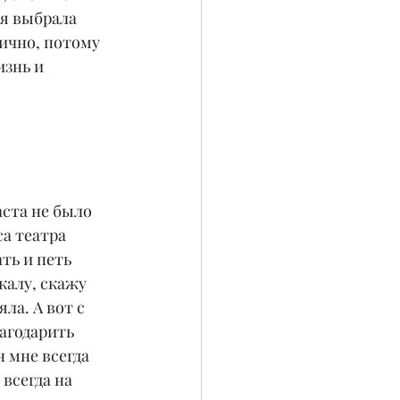
 я выбрала 
ично, потому 
знь и 
аста не было 
а театра 
ть и петь 
калу, скажу 
ла. А вот с 
агодарить 
 мне всегда 
всегда на 