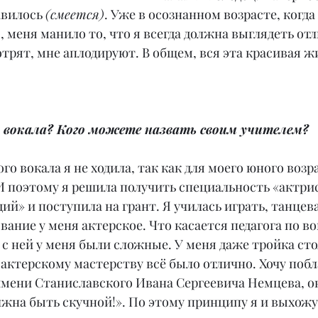
вилось 
(смеется)
. Уже в осознанном возрасте, когда
меня манило то, что я всегда должна выглядеть отл
отрят, мне аплодируют. В общем, вся эта красивая жи
и вокала? Кого можете назвать своим учителем?
го вокала я не ходила, так как для моего юного возр
И поэтому я решила получить специальность «актрис
й» и поступила на грант. Я училась играть, танцева
вание у меня актерское. Что касается педагога по во
с ней у меня были сложные. У меня даже тройка стоя
актерскому мастерству всё было отлично. Хочу побл
мени Станиславского Ивана Сергеевича Немцева, он
лжна быть скучной!». По этому принципу я и выхожу 