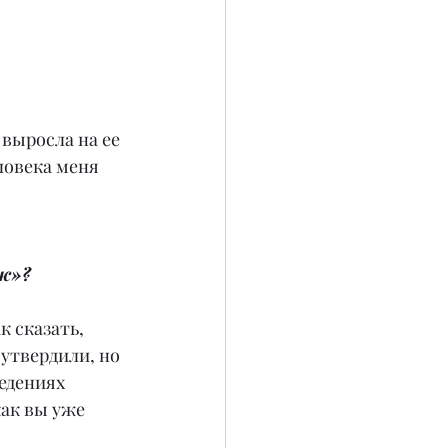
 выросла на ее 
ловека меня 
аж»?
 сказать, 
утвердили, но 
едениях 
как вы уже 