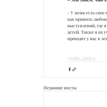
– У меня есть свое
как привить любовь
выступлений, где я
детей. Также я их 
проходят у нас в л
@rado_xeniya
Недавние посты