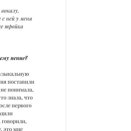
 вокалу, 
с ней у меня 
е тройка 
ему пение?
музыкальную 
меня поставили 
 не понимала, 
то знала, что 
осле первого 
одили 
 говорили, 
, это мне 