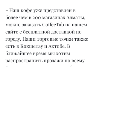
– Наш кофе уже представлен в 
более чем в 200 магазинах Алматы, 
можно заказать CoffeeTab на нашем 
сайте с бесплатной доставкой по 
городу. Наши торговые точки также 
есть в Кокшетау и Актобе. В 
ближайшее время мы хотим 
распространить продажи по всему 
Казахстану, а затем и во всей 
Средней Азии. Одна упаковка стоит 
450–500 тенге. В ней две таблетки и 
две чашки. Это оптимальная и 
доступная цена для натурального 
кофе.
– Чем будете удивлять своих 
клиентов в дальнейшем? Есть ли 