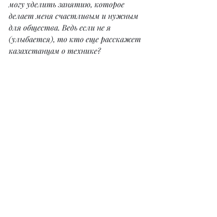
могу уделить занятию, которое 
делает меня счастливым и нужным 
для общества. Ведь если не я 
(улыбается), то кто еще расскажет 
казахстанцам о технике?
– Дадите совет тем читателям, кто 
пробует себя в блогинге?
– Старайтесь всё записывать. Не 
столь важно, в какое время пришла 
идея, нужно записать тут же, а 
иначе забудете через час. Также и с 
проведением съемки. Пропишите на 
бумаге всё, что вы должны сделать в 
день съемки. Если вы снимаете 
видеообзор, то в идеале он не должен 
превышать пяти минут, зритель не 