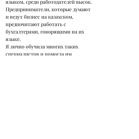
языком, среди работодателей высок. 
Предприниматели, которые думают 
и ведут бизнес на казахском, 
предпочитают работать с 
бухгалтерами, говорящими на их 
языке.
Я лично обучила многих таких 
специалистов и помогла им 
трудоустроиться. Мои ученики 
успешно оказывают бухгалтерские 
услуги онлайн, работая из дома и 
зарабатывая минимум 200 000 
тенге в месяц, оставаясь рядом с 
детьми. Многие из них нашли 
работу в компаниях, а некоторые 
даже стали главными бухгалтерами. 
Например, мой собственный 
бухгалтер – мой выпускник.
Работодатели часто обращаются ко 