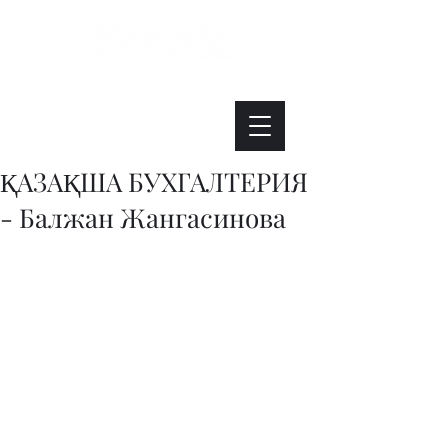
Интересно. Полезно. Модно.
ҚАЗАҚША БУХГАЛТЕРИЯ
- Балжан Жангасинова