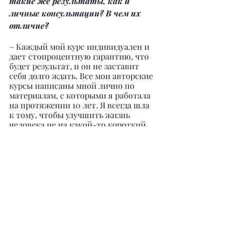
такие же результаты, как и 
личные консультации? В чем их 
отличие?
– Каждый мой курс индивидуален и 
дает стопроцентную гарантию, что 
будет результат, и он не заставит 
себя долго ждать. Все мои авторские 
курсы написаны мной лично по 
материалам, с которыми я работала 
на протяжении 10 лет. Я всегда шла 
к тому, чтобы улучшить жизнь 
человека не на какой-то короткий 
период, а чтобы человек ощущал 
эти улучшения долгое время. 
Каждый курс я опробовала на себе и 
на своих близких. И все клиенты, 
которые уже прошли хотя бы один 
из курсов, остались довольны. 
Каждый курс имеет свои 
благоприятные последствия, 
которые ощущают мои клиенты.