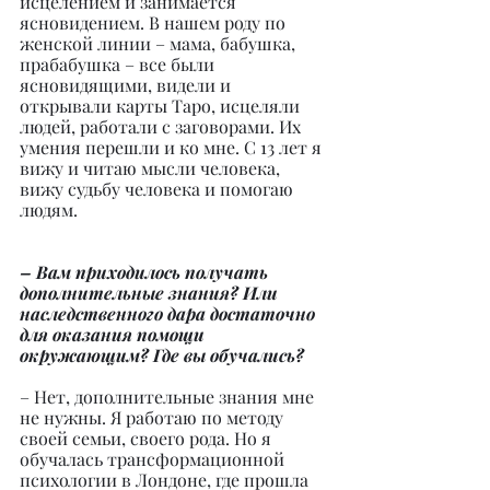
исцелением и занимается 
ясновидением. В нашем роду по 
женской линии – мама, бабушка, 
прабабушка – все были 
ясновидящими, видели и 
открывали карты Таро, исцеляли 
людей, работали с заговорами. Их 
умения перешли и ко мне. С 13 лет я 
вижу и читаю мысли человека, 
вижу судьбу человека и помогаю 
людям.
– Вам приходилось получать 
дополнительные знания? Или 
наследственного дара достаточно 
для оказания помощи 
окружающим? Где вы обучались?
– Нет, дополнительные знания мне 
не нужны. Я работаю по методу 
своей семьи, своего рода. Но я 
обучалась трансформационной 
психологии в Лондоне, где прошла 