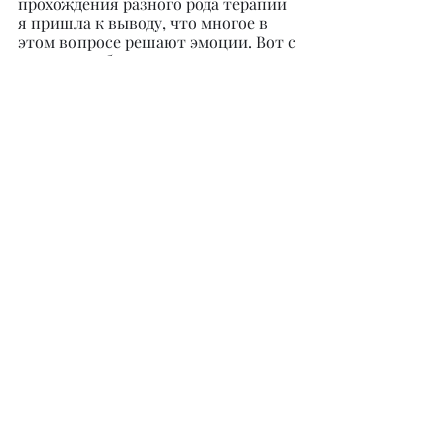
прохождения разного рода терапии 
я пришла к выводу, что многое в 
этом вопросе решают эмоции. Вот с 
ними и необходимо учиться 
справляться. Нарабатывать навык 
ощущать себя через осознание 
каждой своей эмоции – как 
положительной, так и 
отрицательной. Через вопросы: а 
что я сейчас чувствую? А сейчас 
что? Что вызвало у меня подобную 
эмоцию?
Через осознанное переживание 
своих эмоций наступает 
успокоение, приходит гармония, 
меняются выдаваемые реакции, все 
сферы жизни начинают играть 
более яркими красками. Появляется 
живая, здоровая энергия на 
ресурсные дела. А когда у нас всё 
получается и в душе покой, мы 
чувствуем себя иначе.
Рецепт один: работать над своими 
эмоциями, реакциями, это и есть 