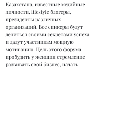
Казахстана, известные медийные 
личности, lifestyle блогеры, 
президенты различных 
организаций. Все спикеры будут 
делиться своими секретами успеха 
и дадут участникам мощную 
мотивацию. Цель этого форума – 
пробудить у женщин стремление 
развивать свой бизнес, начать 
зарабатывать деньги и стать 
личностью. Я считаю, когда 
женщина проявляет свое 
предназначение, от этого 
выигрывают все: и общество, и ее 
семья. Форум рассчитан на девушек 
и женщин, которые хотят большего 
в жизни. Я уверена, что каждый 
участник форума получит свою 
мотивацию, свой инсайт.