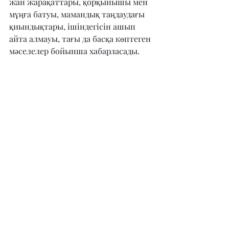
жан жарақаттары, қорқынышы мен 
мұңға батуы, мамандық таңдаудағы 
қиындықтары, ішіндегісін ашып 
айта алмауы, тағы да басқа көптеген 
мәселелер бойынша хабарласады.
– Әйелдерге эмоционалды 
тұрақтылықты сақтау үшін не 
ұсынар едіңіз?
– Оларға әрқашанда, жақсы ойда 
жүріңіз дер едім. Жақсы орта 
табыңыз. Өз-өзіңізге сенімді 
болыңыз. Білім алыңыз. Өзіңізге 
мақсат қойыңыз, сол мақсатқа жету 
үшін әрекет жасаңыз дер едім. Ең 
маңыздысы – өзіңізді бірінші орынға 
қойыңыз, өзіңізді сыйлаңыз, өзіңізді 