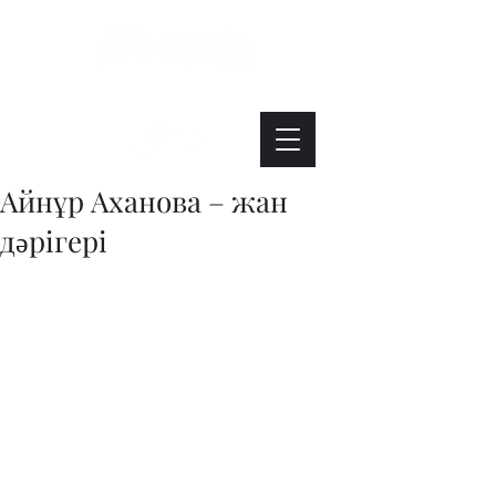
Интересно. Полезно. Модно.
Айнұр Аханова – жан
дәрігері