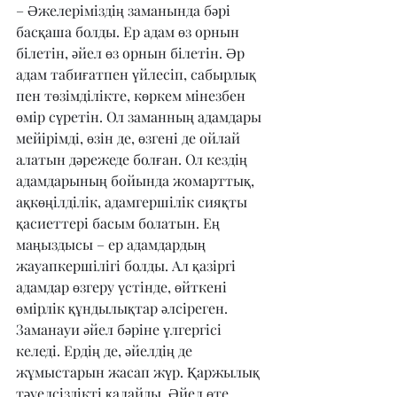
– Әжелеріміздің заманында бәрі 
басқаша болды. Ер адам өз орнын 
білетін, әйел өз орнын білетін. Әр 
адам табиғатпен үйлесіп, сабырлық 
пен төзімділікте, көркем мінезбен 
өмір сүретін. Ол заманның адамдары 
мейірімді, өзін де, өзгені де ойлай 
алатын дәрежеде болған. Ол кездің 
адамдарының бойында жомарттық, 
ақкөңілділік, адамгершілік сияқты 
қасиеттері басым болатын. Ең 
маңыздысы – ер адамдардың 
жауапкершілігі болды. Ал қазіргі 
адамдар өзгеру үстінде, өйткені 
өмірлік құндылықтар әлсіреген. 
Заманауи әйел бәріне үлгергісі 
келеді. Ердің де, әйелдің де 
жұмыстарын жасап жүр. Қаржылық 
тәуелсіздікті қалайды. Әйел өте 