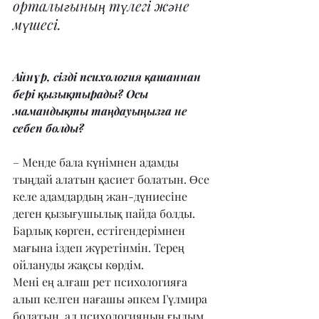
орталығының түлегі және 
мүшесі.
Айнұр, сізді психология қашаннан 
бері қызықтырады? Осы 
мамандықты таңдауыңызға не 
себеп болды?
– Менде бала күнімнен адамды 
тыңдай алатын қасиет болатын. Өсе 
келе адамдардың жан-дүниесіне 
деген қызығушылық пайда болды. 
Барлық көрген, естігендерімнен 
мағына іздеп жүретінмін. Терең 
ойлануды жақсы көрдім.
Мені ең алғаш рет психологияға 
алып келген нағашы әпкем Гүлмира 
болатын, ал психологияның ғылым 