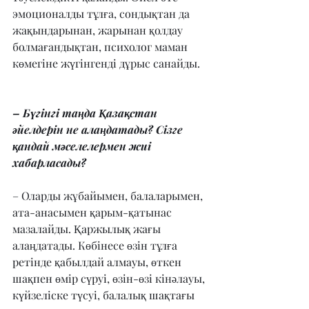
эмоционалды тұлға, сондықтан да 
жақындарынан, жарынан қолдау 
болмағандықтан, психолог маман 
көмегіне жүгінгенді дұрыс санайды.
– Бүгінгі таңда Қазақстан 
әйелдерін не алаңдатады? Сізге 
қандай мәселелермен жиі 
хабарласады?
– Оларды жұбайымен, балаларымен, 
ата-анасымен қарым-қатынас 
мазалайды. Қаржылық жағы 
алаңдатады. Көбінесе өзін тұлға 
ретінде қабылдай алмауы, өткен 
шақпен өмір сүруі, өзін-өзі кінәлауы, 
күйзеліске түсуі, балалық шақтағы 