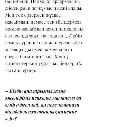
бөлінбейді. Психолог ерлермен де, 
әйелдермен де жұмыс жасай алады. 
Мен тек ерлермен жұмыс 
жасаймын, немесе тек әйелдермен 
жұмыс жасаймын деген психология 
саласында заңды қағида жоқ. Әрбір 
көмек сұрап келген жан ер ме, әйел 
ме маңызды емес, көмек қолын 
созуға біз міндеттіміз. Менің 
клиенттерімнің 99%- ы әйелдер, 1% 
-ы ғана ерлер.
– Біздің аналарымыз және 
әжелеріміз психолог мамансыз да 
өмір сүрген ғой, ал неге заманауи 
әйелдер психологиялық көмекке 
зәру?