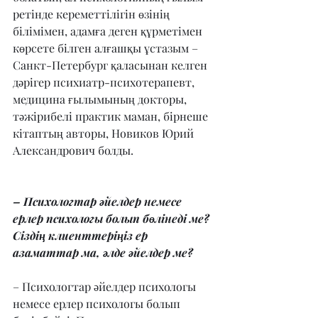
ретінде кереметтілігін өзінің 
білімімен, адамға деген құрметімен 
көрсете білген алғашқы ұстазым – 
Санкт-Петербург қаласынан келген 
дәрігер психиатр-психотерапевт, 
медицина ғылымының докторы, 
тәжірибелі практик маман, бірнеше 
кітаптың авторы, Новиков Юрий 
Александрович болды.
– Психологтар әйелдер немесе 
ерлер психологы болып бөлінеді ме? 
Сіздің клиенттеріңіз ер 
азаматтар ма, әлде әйелдер ме?
– Психологтар әйелдер психологы 
немесе ерлер психологы болып 