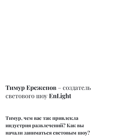
Тимур Ережепов
 – создатель 
светового шоу
 EnLight
Тимур, чем вас так привлекла 
индустрия развлечений? Как вы 
начали заниматься световым шоу?