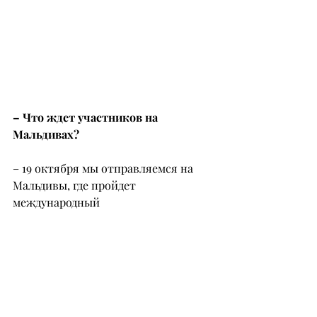
– Что ждет участников на 
Мальдивах?
– 19 октября мы отправляемся на 
Мальдивы, где пройдет 
международный 
трансформационный ретрит. Это 
уникальная возможность 
погрузиться в атмосферу полного 
единения с собой и природой. 
Участников ждут проживание в 
живописном месте с белоснежными 