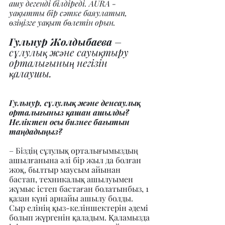
ашу дегенді білдіреді. AURA - 
уақытты бір сәтке баяулатып, 
өзіңізге уақыт бөлетін орын.
Гульнур Жолдыбаева
 – 
сұлулық және сауықтыру 
орталығының негізін 
қалаушы.
Гульнур, сұлулық және денсаулық 
орталығыныз қашан ашылды? 
Неліктен осы бизнес бағытын 
таңдадыңыз?
– Біздің сұлулық орталығымыздың 
ашылғанына әлі бір жыл да болған 
жоқ, былтыр маусым айынан 
бастап, техникалық ашылуымен 
жұмыс істеп бастаған болатынбыз, 1 
қазан күні арнайы ашылу болды. 
Сыр елінің қыз-келіншектерін әдемі 
болып жүргенін қаладым. Қаламызда 