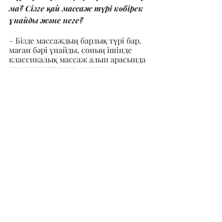
ма? Сізге қай массаж түрі көбірек 
ұнайды және неге?
– Бізде массаждың барлық түрі бар, 
маған бәрі ұнайды, соның ішінде 
классикалық массаж алып арасында 
демалып тұрамын, массаж 
шаршағанды басып, жаңадан 
туылғандай сезімде боласың.
– Сіздің орталықтың басқалардан 
ерекшелігі неде деп ойлайсыз?
– Біздің орталықтың ерекшелігі 
оның АУРАСЫНДА, дизайны ерекше, 
келген адам барлық қызмет түрін 
ала алады.
– Жақын болашақтағы 
жоспарларыңызбен бөліссеңіз, 5-10 
жылдан кейін сұлулық және 