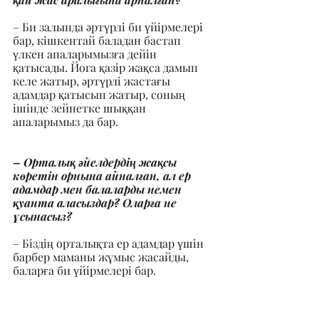
– Би залында әртүрлі би үйірмелері 
бар, кішкентай баладан бастап 
үлкен апаларымызға дейін 
қатысады. Йога қазір жақса дамып 
келе жатыр, әртүрлі жастағы 
адамдар қатысып жатыр, соның 
ішінде зейнетке шыққан 
апаларымыз да бар.
– Орталық әйелдердің жақсы 
көретін орнына айналған, ал ер 
адамдар мен балаларды немен 
қуанта аласыздар? Оларға не 
ұсынасыз?
– Біздің орталықта ер адамдар үшін 
барбер маманы жұмыс жасайды, 
баларға би үйірмелері бар.