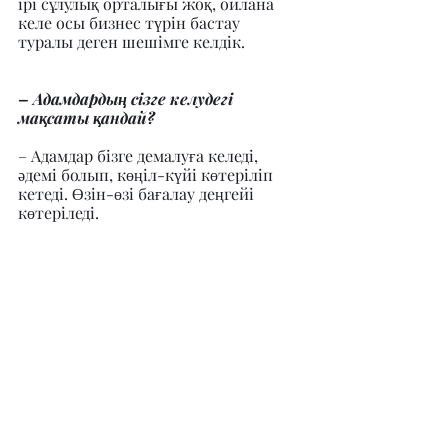
ірі сұлулық орталығы жоқ, ойлана 
келе осы бизнес түрін бастау 
туралы деген шешімге келдік.
– Адамдардың сізге келудегі 
мақсаты қандай?
– Адамдар бізге демалуға келеді, 
әдемі болып, көңіл-күйі көтеріліп 
кетеді. Өзін-өзі бағалау деңгейі 
көтеріледі.