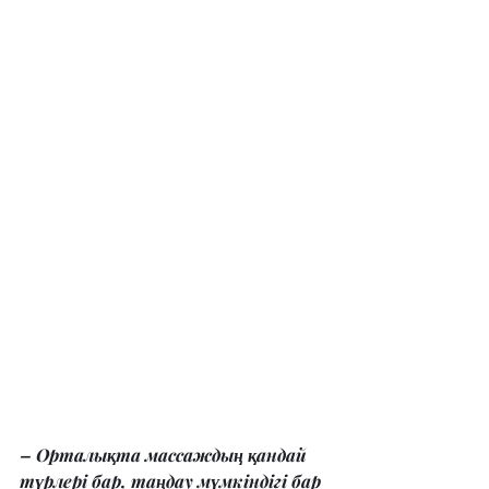
– Орталықта массаждың қандай 
түрлері бар, таңдау мүмкіндігі бар 