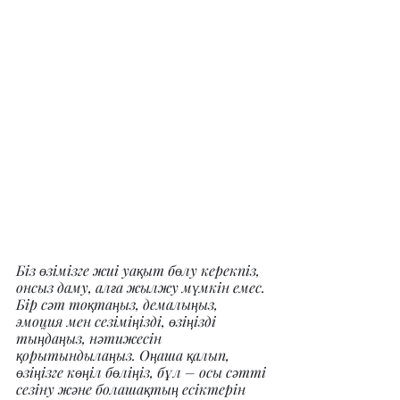
Біз өзімізге жиі уақыт бөлу керекпіз, 
онсыз даму, алға жылжу мүмкін емес. 
Бір сәт тоқтаңыз, демалыңыз, 
эмоция мен сезіміңізді, өзіңізді 
тыңдаңыз, нәтижесін 
қорытындылаңыз. Оңаша қалып, 
өзіңізге көңіл бөліңіз, бұл – осы сәтті 
сезіну және болашақтың есіктерін 