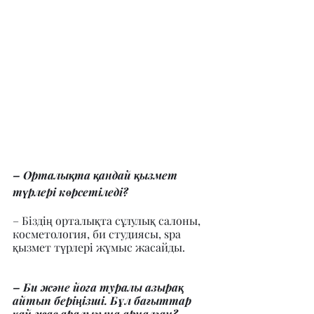
– Орталықта қандай қызмет 
түрлері көрсетіледі?
– Біздің орталықта сұлулық салоны, 
косметология, би студиясы, spa 
қызмет түрлері жұмыс жасайды.
– Би және йога туралы азырақ 
айтып беріңізші. Бұл бағыттар 
қай жас аралығына арналған?