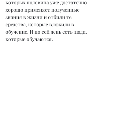
которых половина уже достаточно 
хорошо применяет полученные 
знания в жизни и отбили те 
средства, которые вложили в 
обучение. И по сей день есть люди, 
которые обучаются.
– На обучение берете всех 
желающих, или необходимо иметь 
определенные критерии, 
например, медицинское 
образование?
– Нет, медицинское образование 
здесь не нужно. Для учеников я 
ставлю критические точки, куда им 
нельзя заходить. Это беременные 
женщины, это тяжелобольные 