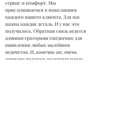
сервис и комфорт. Мы 
прислушиваемся к пожеланиям 
каждого нашего клиента. Для нас 
важна каждая деталь. И у нас это 
получилось. Обратная связь ведется 
администраторами ежедневно для 
выявления любых малейших 
недочетов. И, конечно же, очень 
приятно получать положительные 
отзывы о работе салона и мастеров.
– Как вы справляетесь с 
конкуренцией на рынке салонов 
красоты? Чем вы уникальны и 
отличаетесь от других салонов?
– Мы не конкурируем с другими 
салонами, так как за идею здоровой 