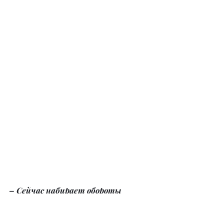
– Сейчас набирает обороты 
интимная пластика. Как 
считаете – почему, и в чем 