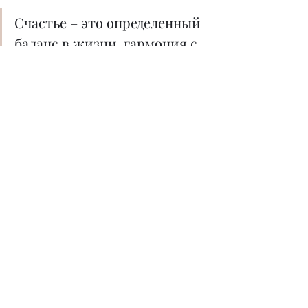
Счастье – это определенный 
баланс в жизни, гармония с 
самим собой.
– Как вы считаете, почему лишь 
небольшой процент людей может 
решить свои проблемы 
самостоятельно, а большинству 
нужны мастер или помощь извне?
– Я повторюсь: мы сюда пришли для 
того, чтобы расти. И поэтому у нас 
всегда есть выбор. Вся человеческая 
жизнь – это обучение. Начинается с 
«поесть», «ходить», «говорить». И 
если человек не останавливается в 
своем обучении в жизни, то, 