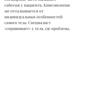
саботаж у пациента. Кинезиология 
же отталкивается от 
индивидуальных особенностей 
самого тела. Специалист 
«спрашивает» у тела, где проблема, 
с чем связана, как решить ее самым 
эффективным способом. Тело само 
подсказывает и показывает, что с 
ним происходит. Специалист-
кинезиолог умеет читать и 
понимать этот язык тела. 
Устанавливается устойчивая связь 
между нервной системой и телом 
человека. Пациент сам это видит и 
доверяет себе.
– Психологические расстройства 