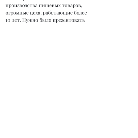
производства пищевых товаров, 
огромные цеха, работающие более 
10 лет. Нужно было презентовать 
свой товар, пройти проверку 
комиссией и предоставить много 
документации. Долго сомневалась, 
что я потяну, потому что на тот 
момент я работала всего три 
месяца. Но, переборов себя, 
оказалась первой по Казахстану в 
нише фуд флористики. В этом году 
было уже проще, за год меня 
закалила моя работа 
(улыбается).
– Какой подарок вы бы выбрали 
сами: цветочную композицию или 
съедобный букет?