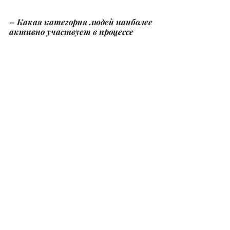
– Какая категория людей наиболее 
активно участвует в процессе 
страхования жизни?
– Страхование жизни становится 
выбором для самых разных 
категорий людей.
Это молодые родители, которым 
важно образование ребенка, 
которые стремятся заботиться о 
будущем своих детей 
заблаговременно. Это люди, уже 
столкнувшиеся с непредвиденными 
трудностями и осознавшие 
важность финансовой защиты.
Ко мне так же часто обращаются 
новые или практикующие 
инвесторы, видящие в страховании 
надежный инструмент для 
управления рисками. На примере 
моей практики подтверждаю, что 
страхование жизни становится 