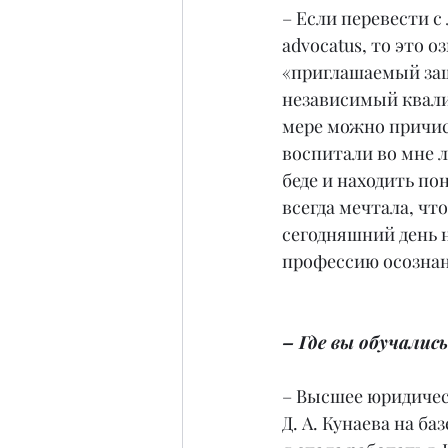
– Если перевести с
advocatus, то это о
«приглашаемый за
независимый квали
мере можно причис
воспитали во мне л
беде и находить п
всегда мечтала, чт
сегодняшний день н
профессию осознан
– Где вы обучалис
– Высшее юридичес
Д. А. Кунаева на ба