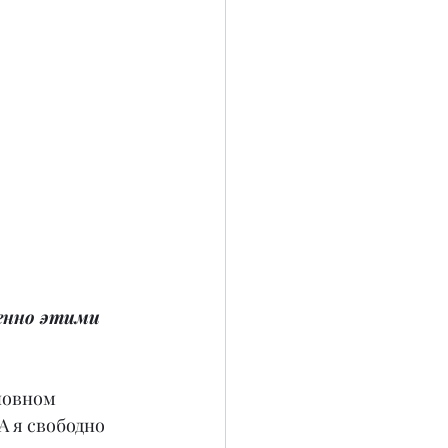
енно этими 
новном 
 я свободно 