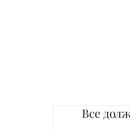
Интересно. Полезно. Модн
Главная
Публикации
People 
Все долж