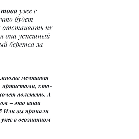
това 
уже с 
 что будет 
 отстаивать их 
ня она успешный 
ый берется за 
е многие мечтают 
, артистами, кто-
хочет полететь. А 
ом – это ваша 
? Или вы приняли 
 уже в осознанном 