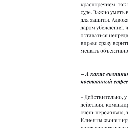
красноречием, так 
суде. Важно уметь
для защиты. Адвок
даром убеждения, 
оставаться непредв
вправе сразу верит
мешать объективн
– А какие возник
постоянный стрес
– Действительно, у
действия, командир
очень переживаю, т
Клиенты звонят кр
когда клиент наход