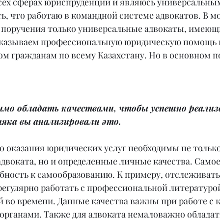
сех сферах юриспруденции и являюсь универсальным
ь, что работаю в командной системе адвокатов. В м
поручения только универсальные адвокаты, имеющ
оказываем профессиональную юридическую помощь 
м гражданам по всему Казахстану. Но в основном 
имо обладать качествами, чтобы успешно реализо
няка вы анализировали это.
о оказания юридических услуг необходимы не только
воката, но и определенные личные качества. Самое 
бность к самообразованию. К примеру, отслеживать
регулярно работать с профессиональной литературой 
 во времени. Данные качества важны при работе с 
органами. Также для адвоката немаловажно обладат