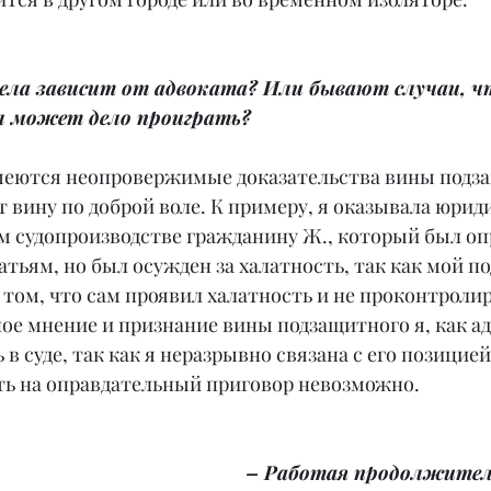
 дела зависит от адвоката? Или бывают случаи, ч
л может дело проиграть?
 имеются неопровержимые доказательства вины подз
 вину по доброй воле. К примеру, я оказывала юрид
м судопроизводстве гражданину Ж., который был оп
тьям, но был осужден за халатность, так как мой п
 том, что сам проявил халатность и не проконтролир
е мнение и признание вины подзащитного я, как ад
в суде, так как я неразрывно связана с его позицией
ть на оправдательный приговор невозможно.
– Работая продолжитель