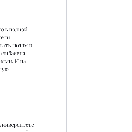
о в полной 
тели 
гать людям в 
алибаевна 
иями. И на 
ную 
 университете 