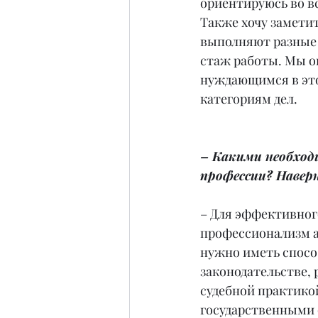
ориентируюсь во в
Также хочу заметит
выполняют разные 
стаж работы. Мы 
нуждающимся в это
категориям дел.
– Какими необход
профессии? Навер
– Для эффективног
профессионализм ад
нужно иметь спосо
законодательстве, 
судебной практикой
государственными 