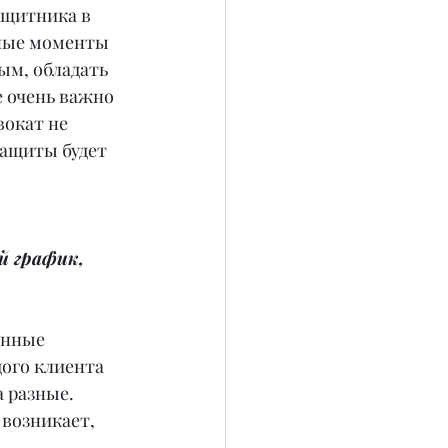
ащитника в 
жные моменты 
м, обладать 
 очень важно 
окат не 
защиты будет 
 график, 
енные 
дого клиента 
 разные. 
возникает, 