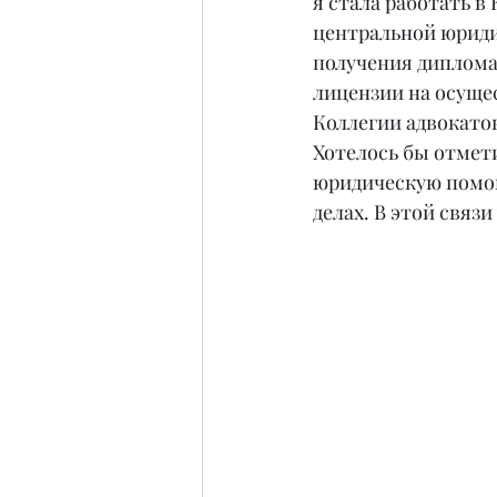
я стала работать в
центральной юриди
получения диплома
лицензии на осуще
Коллегии адвокатов
Хотелось бы отмети
юридическую помощ
делах. В этой связ