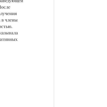
 заведующей 
осле 
лучения 
 в члены 
остью. 
казывала 
ративных 