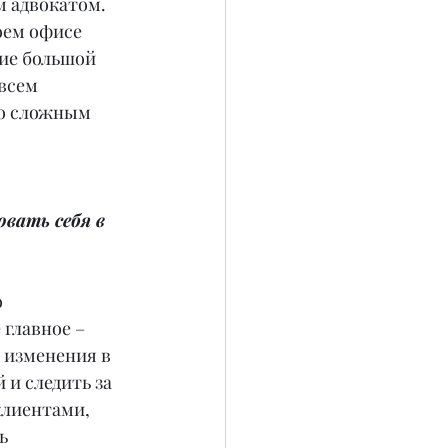
 адвокатом. 
оем офисе 
ие большой 
всем 
по сложным 
вать себя в 
 
главное – 
 изменения в 
и следить за 
клиентами, 
ь 