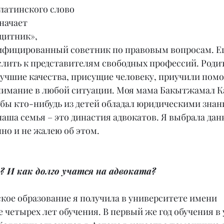
 латинского слово 
значает 
щитник», 
фицированный советник по правовым вопросам. Ег
лить к представителям свободных профессий. Роди
учшие качества, присущие человеку, приучили помо
онимание в любой ситуации. Моя мама Бакытжамал К
обы кто-нибудь из детей обладал юридическими знан
аша семья – это династия адвокатов. Я выбрала дан
но и не жалею об этом.
ь? И как долго учатся на адвоката?
кое образование я получила в университете имени
зе четырех лет обучения. В первый же год обучения в