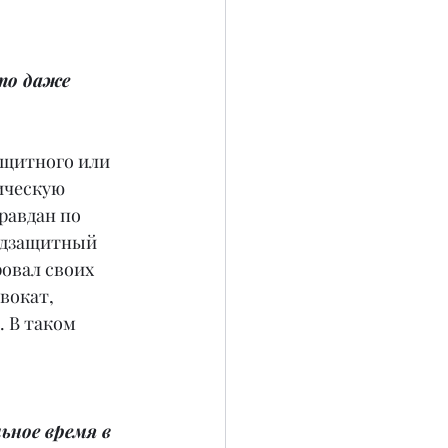
то даже 
ащитного или 
ическую 
равдан по 
одзащитный 
овал своих 
вокат, 
. В таком 
ное время в 