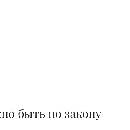
о.
Awards
TOP EXPERTS 2025
Архив журналов
Art Projects
но быть по закону