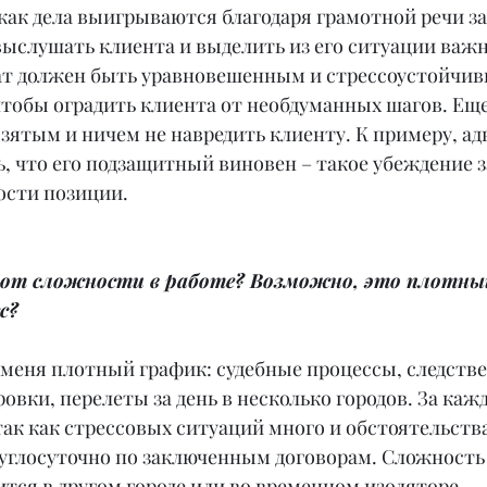
как дела выигрываются благодаря грамотной речи з
 выслушать клиента и выделить из его ситуации ва
ат должен быть уравновешенным и стрессоустойчивы
чтобы оградить клиента от необдуманных шагов. Еще
зятым и ничем не навредить клиенту. К примеру, адв
ь, что его подзащитный виновен – такое убеждение 
ости позиции.
ают сложности в работе? Возможно, это плотный
с?
 меня плотный график: судебные процессы, следств
овки, перелеты за день в несколько городов. За каж
ак как стрессовых ситуаций много и обстоятельства
углосуточно по заключенным договорам. Сложность 
ится в другом городе или во временном изоляторе.