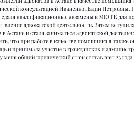
 Коллегии адвокатов в Астане в качестве помощника
ческой консультацией Иваненко Ладии Петровны. П
 сдала квалификационные экзамены в МЮ РК для по
ствление адвокатской деятельности. Затем вступила
 в Астане и стала заниматься адвокатской деятельн
ть, что при работе в качестве помощника я также о
ь и принимала участие в гражданских и админист
и у меня общий юридический стаж составляет 23 года.