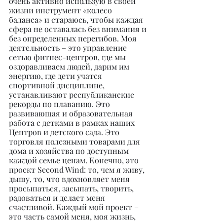
очень активно использую в своей 
жизни инструмент «колесо 
баланса» и стараюсь, чтобы каждая 
сфера не оставалась без внимания и 
без определенных перегибов. Моя 
деятельность – это управление 
сетью фитнес-центров, где мы 
оздоравливаем людей, дарим им 
энергию, где дети учатся 
спортивной дисциплине, 
устанавливают республиканские 
рекорды по плаванию. Это 
развивающая и образовательная 
работа с детками в рамках наших 
Центров и детского сада. Это 
торговля полезными товарами для 
дома и хозяйства по доступным 
каждой семье ценам. Конечно, это 
проект Second Wind: то, чем я живу, 
дышу, то, что вдохновляет меня 
просыпаться, засыпать, творить, 
радоваться и делает меня 
счастливой. Каждый мой проект – 
это часть самой меня, моя жизнь, 