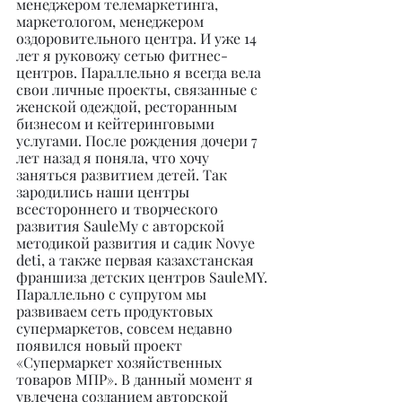
менеджером телемаркетинга, 
маркетологом, менеджером 
оздоровительного центра. И уже 14 
лет я руковожу сетью фитнес-
центров. Параллельно я всегда вела 
свои личные проекты, связанные с 
женской одеждой, ресторанным 
бизнесом и кейтеринговыми 
услугами. После рождения дочери 7 
лет назад я поняла, что хочу 
заняться развитием детей. Так 
зародились наши центры 
всестороннего и творческого 
развития SauleMy с авторской 
методикой развития и садик Novye 
deti, а также первая казахстанская 
франшиза детских центров SauleMY. 
Параллельно с супругом мы 
развиваем сеть продуктовых 
супермаркетов, совсем недавно 
появился новый проект 
«Супермаркет хозяйственных 
товаров МПР». В данный момент я 
увлечена созданием авторской 