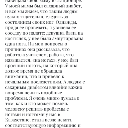
навещала свою маму в стационаре. 
У моей мамы был сахарный диабет, 
и все мы знаем, что таким людям 
нужно тщательно следить за 
состоянием своих ног. Однажды, 
придя ее проведать, я увидела ее 
соседку по палате: девушка была на 
костылях, у нее была ампутирована 
одна нога. На мои вопросы о 
причинах она рассказала, что 
работала учителем, работа, что 
называется, «на ногах», у нее был 
вросший ноготь, на который она 
долгое время не обращала 
внимания, что и привело к 
печальным последствиям. А людям с 
сахарным диабетом вдвойне важно 
вовремя лечить подобные 
проблемы. Я очень много думала о 
том, как и кто может помочь 
человеку решить проблемы с 
ногами и ногтями у нас в 
Казахстане, стала везде искать 
соответствующую информацию и 