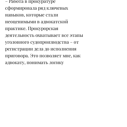
– Работа в прокуратуре 
сформировала ряд ключевых 
навыков, которые стали 
неоценимыми в адвокатской 
практике. Прокурорская 
деятельность охватывает все этапы 
уголовного судопроизводства – от 
регистрации дела до исполнения 
приговора. Это позволяет мне, как 
адвокату, понимать логику 
построения обвинения и выявлять 
его слабые стороны для грамотной 
защиты. Навыки анализа 
доказательств, их оценки на 
допустимость и достоверность 
помогают выявлять 
процессуальные нарушения, 
оспаривать недопустимые 
доказательства и выстраивать 