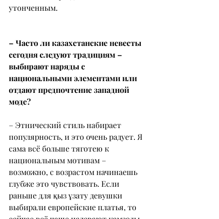
утонченным.
– Часто ли казахстанские невесты 
сегодня следуют традициям – 
выбирают наряды с 
национальными элементами или 
отдают предпочтение западной 
моде?
– Этнический стиль набирает 
популярность, и это очень радует. Я 
сама всё больше тяготею к 
национальным мотивам – 
возможно, с возрастом начинаешь 
глубже это чувствовать. Если 
раньше для қыз ұзату девушки 
выбирали европейские платья, то 
сейчас всё чаще надевают камзолы, 