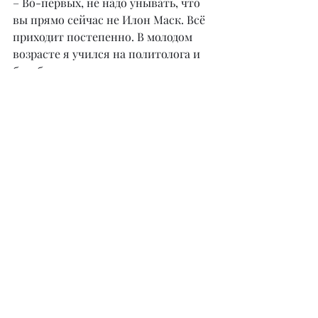
– Во-первых, не надо унывать, что 
вы прямо сейчас не Илон Маск. Всё 
приходит постепенно. В молодом 
возрасте я учился на политолога и 
был бедным студентом среди 
мажоров. Потом тоже не стремился 
к большим деньгам, спокойно 
работал по найму, и только с 
годами, сменив приоритеты, ушел в 
бизнес. Много работал, получал 
опыт на практике и после тридцати 
пришел к большим деньгам.
Во-вторых, не надо сомневаться в 
себе! Когда вы решите начать 
бизнес, вам будет страшно. Это 
нормально, страх никогда не уйдет 
насовсем. Я перед каждым новым
проектом тревожусь, команда 
тревожится – это жизнь. Но что-то 