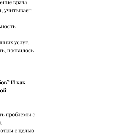
ение врача 
, учитывает 
ьность 
шних услуг.
ь, появилось 
ов? И как 
ой 
ть проблемы с 
, 
отры с целью 