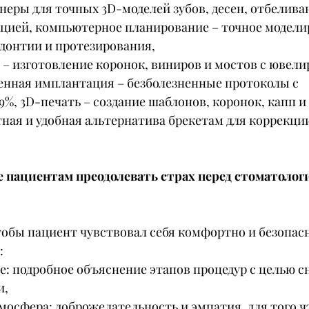
еры для точных 3D-моделей зубов, десен, отбеливан
ацией, компьютерное планирование – точное модели
донтии и протезирования,
 изготовление коронок, виниров и мостов с ювели
енная имплантация – безболезненные протоколы с 
, 3D-печать – создание шаблонов, коронок, капп и
ная и удобная альтернатива брекетам для коррекци
е пациентам преодолевать страх перед стоматолог
тобы пациент чувствовал себя комфортно и безопас
:
: подробное объяснение этапов процедур с целью с
и,
мосфера: доброжелательность и эмпатия, для того 