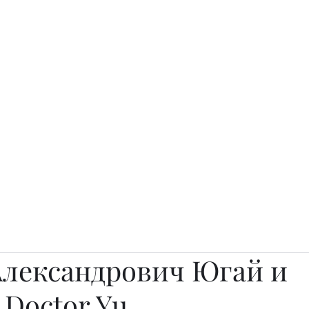
о.
Awards
TOP EXPERTS 2025
Архив журналов
Art Projects
Александрович Югай и
Doctor Yu