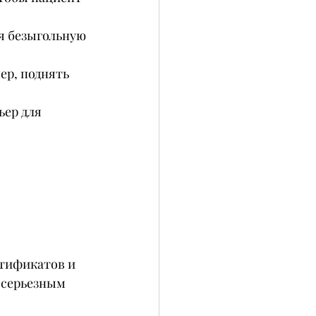
я безыгольную 
ер, поднять 
ер для 
тификатов и 
 серьезным 