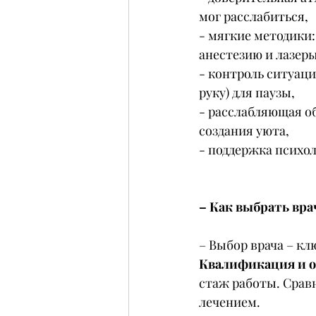
мог расслабиться,
- мягкие методики
анестезию и лазеры
- контроль ситуаци
руку) для паузы,
- расслабляющая о
создания уюта,
- поддержка психо
– Как выбрать вра
– Выбор врача – кл
Квалификация и о
стаж работы. Срав
лечением.