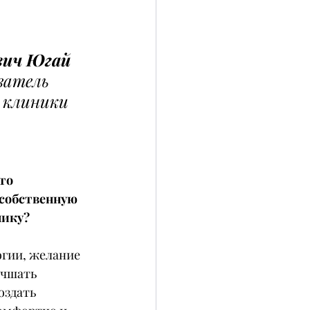
вич Югай
ватель 
 клиники 
то 
собственную 
нику?
огии, желание 
учшать 
оздать 