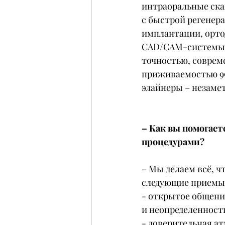
интраоральные скан
с быстрой регенер
имплантации, орто
CAD/CAM-системы –
точностью, соврем
приживаемостью 99%
элайнеры – незамет
– Как вы помогает
процедурами?
– Мы делаем всё, ч
следующие приемы
- открытое общение
и неопределенност
- доверительная ат