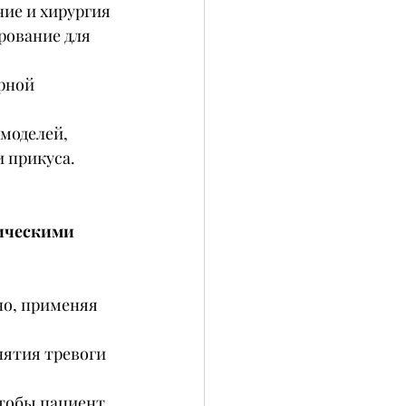
ие и хирургия 
рование для 
рной 
 моделей,
и прикуса.
ическими 
но, применяя 
нятия тревоги 
чтобы пациент 