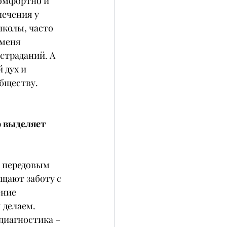
омфортно и 
ечения у 
колы, часто 
меня 
страданий. А 
дух и 
обществу.
 выделяет 
 передовым 
щают заботу с 
ние 
 делаем.
диагностика – 