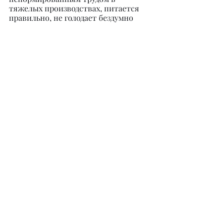
тяжелых производствах, питается 
правильно, не голодает бездумно 
месяцами, не подвергает организм 
обезвоживанию, не ведет 
малоподвижный образ жизни. Но 
причины высокого естественного 
иммунитета, по данным 
современных исследований, зависят 
и от других механизмов. Главным 
дирижером всех обменных 
процессов организма является 
щитовидная железа. К сожалению, 
щитовидная железа работает 
исключительно полноценно только 
у 5–6% населения Казахстана. 
Гормоны щитовидной железы 
регулируют все обменные процессы 
организма.
Особенно в период пандемии 
хочется рассказать о механизмах 
возникновения любого 
инфекционного заболевания. Для 
возникновения любой 