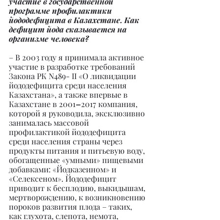
участие в государственной 
программе профилактики 
йододефицита в Казахстане. Как 
дефицит йода сказывается на 
организме человека?
– В 2003 году я принимала активное 
участие в разработке требований 
Закона РК N489- II «О ликвидации 
йододефицита среди населения 
Казахстана», а также впервые в 
Казахстане в 2001
–
2017 компания, 
которой я руководила, эксклюзивно 
занималась массовой 
профилактикой йододефицита 
среди населения страны через 
продукты питания и питьевую воду, 
обогащенные «умными» пищевыми 
добавками: «Йодказеином» и 
«Селексеном». Йододефицит 
приводит к бесплодию, выкидышам, 
мертворождению, к возникновению 
пороков развития плода – таких, 
как глухота, слепота, немота, 