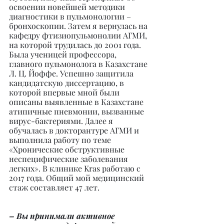
освоении новейшей методики 
диагностики в пульмонологии – 
бронхоскопии. Затем я вернулась на 
кафедру фтизиопульмонолии АГМИ, 
на которой трудилась до 2001 года. 
Была ученицей профессора, 
главного пульмонолога в Казахстане 
Л. Ц. Йоффе. Успешно защитила 
кандидатскую диссертацию, в 
которой впервые мной были 
описаны выявленные в Казахстане 
атипичные пневмонии, вызванные 
вирус-бактериями. Далее я 
обучалась в докторантуре АГМИ и 
выполнила работу по теме 
«Хронические обструктивные 
неспецифические заболевания 
легких». В клинике Kras работаю с 
2017 года. Общий мой медицинский 
стаж составляет 47 лет.
– Вы принимали активное 