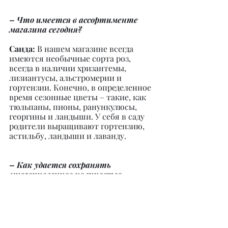
– Что имеется в ассортименте 
магазина сегодня?
Саида:
 В нашем магазине всегда 
имеются необычные сорта роз, 
всегда в наличии хризантемы, 
лизиантусы, альстромерии и 
гортензии. Конечно, в определенное 
время сезонные цветы – такие, как 
тюльпаны, пионы, ранункулюсы, 
георгины и ландыши. У себя в саду 
родители выращивают гортензию, 
астильбу, ландыши и лаванду.
– Как удается сохранять 
многочисленное количество 
постоянных клиентов, несмотря 
на растущую конкуренцию?
Саида:
 В первую очередь к каждому 
клиенту у нас особо трепетный 