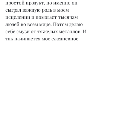
простой продукт, но именно он 
сыграл важную роль в моем 
исцелении и помогает тысячам 
людей во всем мире. Потом делаю 
себе смузи от тяжелых металлов. И 
так начинается мое ежедневное 
утро. Пью большое количество 
живой жидкости в течение дня.
– Айгерим, а чем вы занимаетесь?
– Для своей узкой аудитории я 
предоставляю возможность 
приобрести у меня ингредиенты для 
смузи от тяжелых металлов, 
которые заказываю за границей: 
витамины и добавки. Это приносит 
мне не столько доход, сколько 