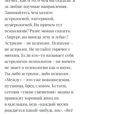
звучит, как и то, о чем вы сказали. Я 
за любые научные направления. 
Занимайтесь чем хотите: 
астрологией, эзотерикой, 
нумерологией. Но причем тут 
психология? Разве можно сказать: 
«Хирург, но иногда лечу и зубы»? 
Астролог – не психолог. Психолог – 
не астролог. Не путайте горячее с 
мягким. Если кто-то называет себя 
астрологом-психологом – он ничего 
не знает о психологии как о науке. 
Ты либо астролог, либо психолог. 
«Между» – это уже нововведения, 
путаница, бред, словом. Кстати, 
сегодня «такие смешения» модны и 
приносят хороший доход их 
владельцам, ведь «каждый месяц 
рождается какой-нибудь лох». «Всё 