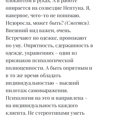
блокнотом в руках. А в работе 
опирается на созвездие Нептуна. Я, 
наверное, чего-то не понимаю. 
Недоросла, может быть? 
(Смеется).
Внешний вид важен, очень. 
Встречают по одежке, провожают 
по уму. Опрятность, сдержанность в 
одежде, украшениях – один из 
признаков психологической 
полноценности. А быть опрятным и 
в то же время обладать 
индивидуальностью – высший 
пилотаж самовыражения. 
Психология на это и направлена – 
на индивидуальность каждого 
клиента. Не стереотипами уметь 
рассуждать, а своей головой. 
Человек сам себе бренд, сам себе 
уверенность. Если я его не создала в 