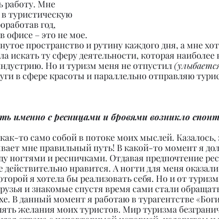
ь работу. Мне 
 в туристическую 
оработав год, 
в офисе – это не мое. 
нутое пространство и рутину каждого дня, а мне хот
ала искать ту сферу деятельности, которая наиболее 
индустрию. Но и туризм меня не отпустил 
(улыбаетс
уги в сфере красоты и параллельно отправляю турис
ть именно с ресницами и бровями возникло спон
ак-то само собой в потоке моих мыслей. Казалось, 
ывает мне правильный путь! В какой-то момент я до
ду ногтями и ресничками. Отдавая предпочтение рес
е действительно нравится. А ногти для меня оказалис
оторой я хотела бы реализовать себя. Но и от туризм
 друзья и знакомые спустя время сами стали обращать
е. В данный момент я работаю в турагентстве «Богин
ять желания моих туристов. Мир туризма безгранич