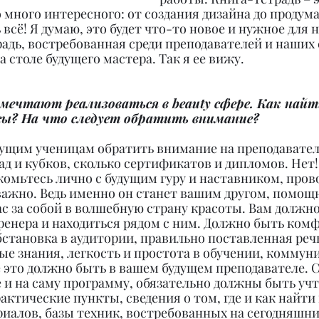
о много интересного: от создания дизайна до продум
ь всё! Я думаю, это будет что-то новое и нужное для 
адь, востребованная среди преподавателей и наших 
столе будущего мастера. Так я ее вижу.
мечтают реализоваться в beauty сфере. Как найт
сы? На что следует обратить внимание?
ущим ученицам обратить внимание на преподавателя.
рад и кубков, сколько сертификатов и дипломов. Нет! 
комьтесь лично с будущим гуру и наставником, пров
важно. Ведь именно он станет вашим другом, помощ
с за собой в волшебную страну красоты. Вам должно
ренера и находиться рядом с ним. Должно быть комф
бстановка в аудитории, правильно поставленная речь
е знания, легкость и простота в обучении, коммун
 это должно быть в вашем будущем преподавателе. 
 и на саму программу, обязательно должны быть уч
актические пункты, сведения о том, где и как найти
иалов, базы техник, востребованных на сегодняшний