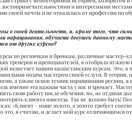
ждая страна с неповторимой историей, колоритом и 
 достопримечательностями и интересными местами.
ию своей мечты и не отказалась от профессии по о
шны в своей деятельности, и, кроме того, что сам
ми наращивания, обучаете девушек данному масте
ся от других курсов?
курсы по ресничкам и бровкам, различные мастер-кл
ких тренеров и преподавателей, я отобрала нужную
ой недостает нашим казахстанским курсам. Это, в 
правильная подача мастером своей услуги. В теории, 
гии, а также основ техник наращивания ресниц, я 
ведь именно эта важная часть у нас и хромает. Масте
ять свою работу после обучения, но, не отдавая до
потерять клиента навсегда. Так не должно быть! Поэ
рсах: «Клиент – наше золото, а золото требует соот
 это, я считаю, и делает мой курс отличающимся от 