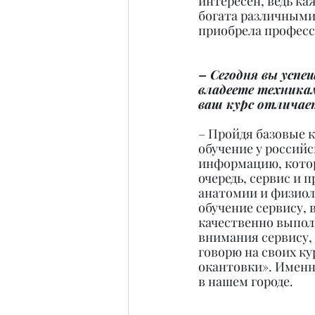
интересен, ведь ка
богата различными
приобрела професс
– Сегодня вы успе
владеете техника
ваш курс отличает
– Пройдя базовые 
обучение у российс
информацию, котор
очередь, сервис и 
анатомии и физиоло
обучение сервису, 
качественно выполн
внимания сервису, 
говорю на своих ку
окантовки». Именно
в нашем городе.