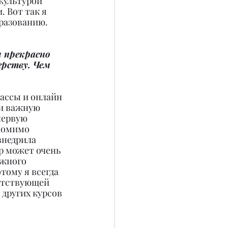
культурой 
 Вот так я 
бразованию.
и прекрасно 
рству. Чем 
ассы и онлайн 
 и важную 
первую 
помимо 
внедрила 
р может очень 
лжного 
тому я всегда 
ветствующей 
других курсов 