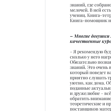
знаний, где собран
мелочей. В ней ест
учениц. Книга-тетр
Книга-помощник на 
– Многие девушки 
качественные кур
– Я рекомендую буд
сколько у него наг
Обязательно позна
знаний. Это очень 
который поведет ва
приятно слушать т
уютно, как дома. О
поданные актуальны
и дружелюбие – всё
обратить внимание
теоретические и пр
поставщиков матер