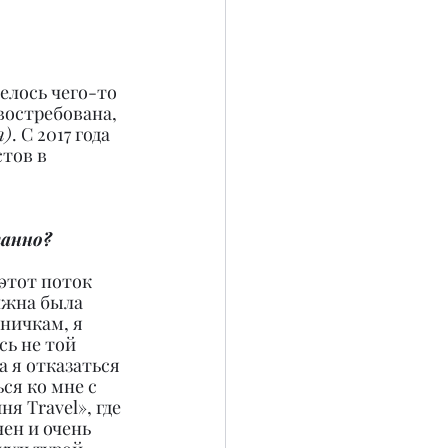
елось чего-то 
востребована, 
я)
. С 2017 года 
тов в 
танно?
этот поток 
лжна была 
ничкам, я 
ь не той 
а я отказаться 
ся ко мне с 
я Travel», где 
ен и очень 