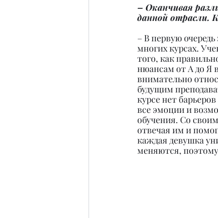
– Оканчивая разли
данной отрасли. К
– В первую очередь 
многих курсах. Уче
того, как правильн
нюансам от А до Я 
внимательно относ
будущим преподават
курсе нет барьеров 
все эмоции и возмо
обучения. Со своим
отвечая им и помог
каждая девушка уни
меняются, поэтому