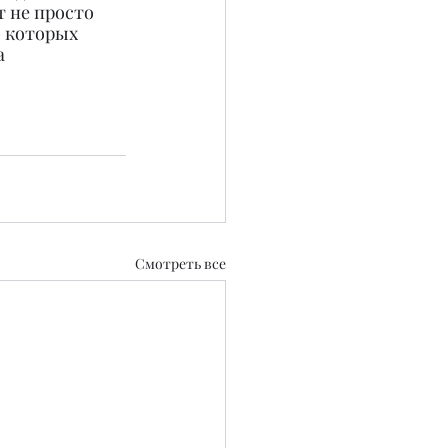
 не просто 
 которых 
а 
Смотреть все