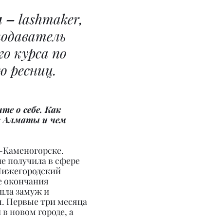
н –
 lashmaker, 
одаватель 
о курса по 
 ресниц.
те о себе. Как 
в Алматы и чем 
ь-Каменогорске. 
е получила в сфере 
Нижегородский 
е окончания 
шла замуж и 
. Первые три месяца 
в новом городе, а 