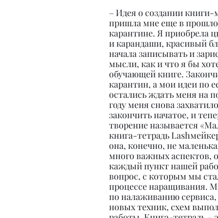
– Идея о создании книги-
пришла мне еще в прошлом
карантине. Я приобрела ц
и карандаши, красивый бл
начала записывать и зари
мысли, как и что я бы хоте
обучающей книге. Законч
карантин, а мои идеи по 
остались ждать меня на по
году меня снова захватил
закончить начатое, и тепе
творение называется «Ма
книга-тетрадь Lashмейкер
она, конечно, не маленькая
много важных аспектов, 
каждый пункт нашей рабо
вопрос, с которым мы ста
процессе наращивания. М
по налаживанию сервиса,
новых техник, схем выпо
работы. Книга-тетрадь – 