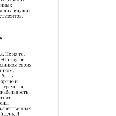
анных 
наших будущих 
студентов. 
и 
 Не на то, 
Это другое! 
одником своих 
ником, 
 быть 
ортно и 
, грамотно 
икабельность 
Стоит 
тены 
 качественных 
 день. Я 