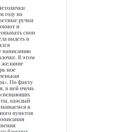
методички 
 году на 
ветные ручки 
окнот и 
совывать свои 
ла видеть в 
ился 
ее написанию 
лочке. В этом 
о желание 
рь мое 
ленькая 
а». По факту 
, в ней очень 
освещающих 
ты, каждый 
лкиваемся в 
ного пунктов 
 описания 
лнения 
это блокнот 