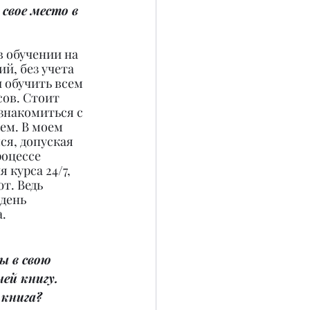
свое место в 
в обучении на 
й, без учета 
 обучить всем 
сов. Стоит 
знакомиться с 
ем. В моем 
ся, допуская 
оцессе 
курса 24/7, 
т. Ведь 
день 
.
ы в свою 
ей книгу. 
 книга?