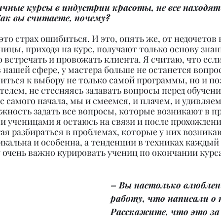
чные курсы в индустрии красоты, не все находят 
ак вы считаете, почему?
это страх ошибиться. И это, опять же, от недочетов 
ницы, приходя на курс, получают только основу знани
о встречать и провожать клиента. Я считаю, что если
в нашей сфере, у мастера больше не останется вопро
иться к выбору не только самой программы, но и по
елем, не стесняясь задавать вопросы перед обучени
с самого начала, мы и смеемся, и плачем, и удивляем
жность задать все вопросы, которые возникают в пр
и ученицами я остаюсь на связи и после прохождения 
ая разбираться в проблемах, которые у них возникаю
кальна и особенна, а тенденции в техниках каждый 
 очень важно курировать учениц по окончании курса
– Вы настолько влюблен
работу, что написали о н
Расскажите, что это за