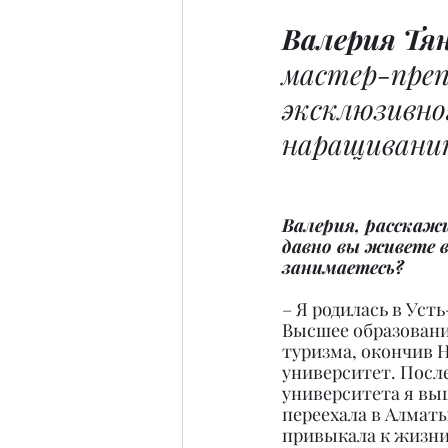
Валерия Тя
мастер-преп
эксклюзивног
наращиванию
Валерия, расскажи
давно вы живете 
занимаетесь?
– Я родилась в Уст
Высшее образовани
туризма, окончив 
университет. Посл
университета я вы
переехала в Алматы
привыкала к жизни 