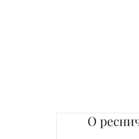
Интересно. Полезно. Модн
Главная
Публикации
People 
О ресни