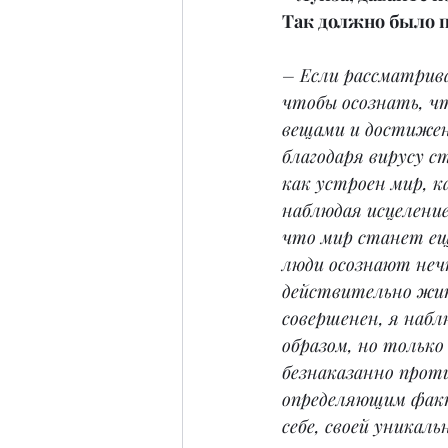
Так должно было 
– Если рассматрива
чтобы осознать, чт
вещами и достижен
благодаря вирусу с
как устроен мир, к
наблюдая исцелени
что мир станет еще
люди осознают нечт
действительно жить
совершенен, я набл
образом, но только
безнаказанно прот
определяющим факт
себе, своей уникал