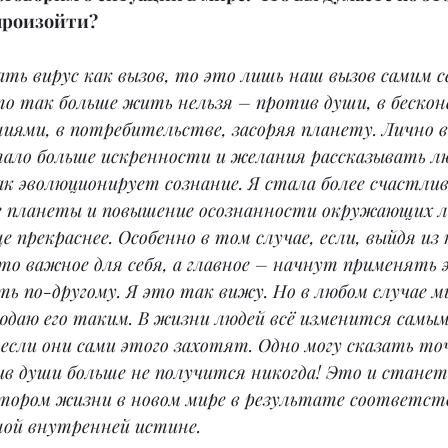
произойти?
ть вирус как вызов, то это лишь наш вызов самим се
о так больше жить нельзя – против души, в бесконе
иями, в потребительстве, засоряя планету. Лично в
тало больше искренности и желания рассказывать л
ак эволюционирует сознание. Я стала более счастлив
е планеты и повышение осознанности окружающих лю
 прекраснее. Особенно в том случае, если, выйдя из
о важное для себя, а главное – начнут применять 
 по-другому. Я это так вижу. Но в любом случае м
юдаю его таким. В жизни людей всё изменится самым
 если они сами этого захотят. Одно могу сказать т
ив души больше не получится никогда! Это и станет
ором жизни в новом мире в результате соответст
ьной внутренней истине.