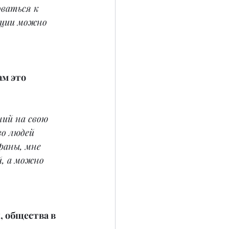
оваться к 
ации можно 
м это 
ий на свою 
о людей 
аны, мне 
, а можно 
 общества в 