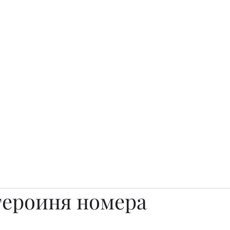
о.
Awards
TOP EXPERTS 2025
Архив журналов
Art Projects
героиня номера