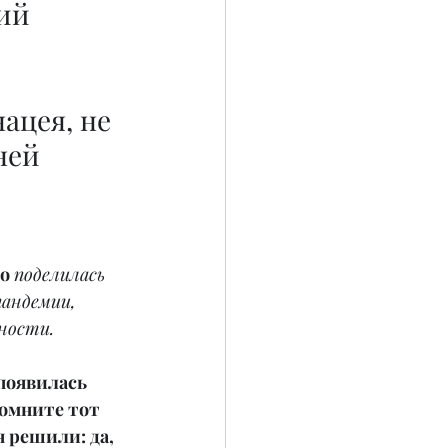
ий 
ацея, не 
ней 
ко
поделилась 
андемии, 
ности.
 появилась 
омните тот 
я решили: да, 