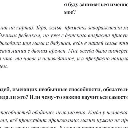
я буду заниматься именно
мое?
ния на картах Таро, зелья, приметы завораживали ме
бычным ребенком, но уже с детского возраста прису
роводили моя мама и бабушка, ведь в нашей семье эт
кой линии с давних времен. Мне всегда было интерес
 что-то новое и неизведанное, и я прекрасно понима
щем.
людей, имеющих необычные способности, обязател
вда ли это? Или чему-то можно научиться самост
пособностей обойтись невозможно. Когда у человека
ал, всё происходит произвольно: магию нужно не про
 всем своим естеством. В начале пути наставник ну