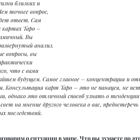
изни близких и 
Чем точнее вопрос, 
дет ответ. Сам 
 картах Таро – 
намичный. Вы 
развернутый анализ. 
е вопросы, вы 
практически 
го, что с вами 
айшем будущем. Самое главное – концентрация и от
я. Консультация карт Таро – это не панацея, не ист
ии, однако это отличный способ узнать о тенденции
свет на мнение другого человека о вас, предостеречь
ых последствий.
оговорим о ситуации в мире. Что вы думаете по эт