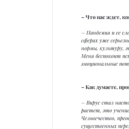
– Что нас ждет, к
– Пандемия и ее сл
сферах уже серьезн
нормы, культуру, э
Меня беспокоит пси
эмоциональные потр
– Как думаете, про
– Вирус стал насто
растет, это учени
Человечество, прео
существенных перем