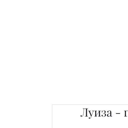
Интересно. Полезно. Модн
Главная
Публикации
People 
Луиза - 