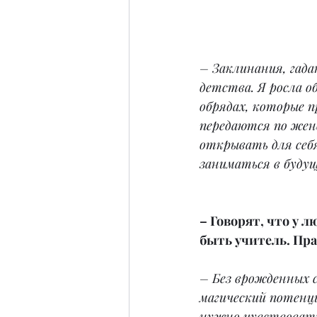
– Заклинания, гада
детства. Я росла о
обрядах, которые п
передаются по женс
открывать для себя
заниматься в буду
– Говорят, что у 
быть учитель. Пра
– Без врожденных с
магический потенци
нужно чувствовать