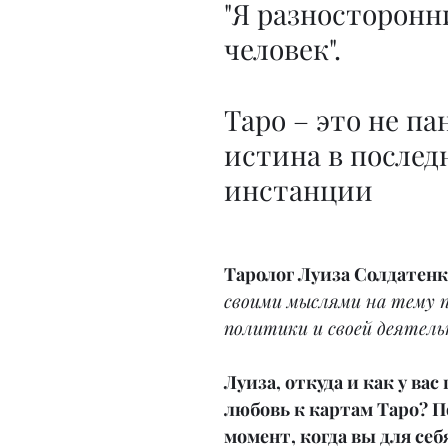
"Я разносторонн
человек". 
Таро – это не пан
истина в послед
инстанции
Таролог Луиза Солдатен
своими мыслями на тему п
политики и своей деятель
Луиза, откуда и как у вас
любовь к картам Таро? П
момент, когда вы для себ