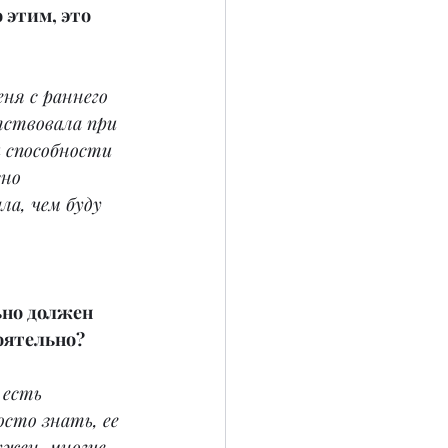
 этим, это 
ня с раннего 
тствовала при 
и способности 
но 
ла, чем буду 
ьно должен 
оятельно?
 есть 
сто знать, ее 
жен, многие 