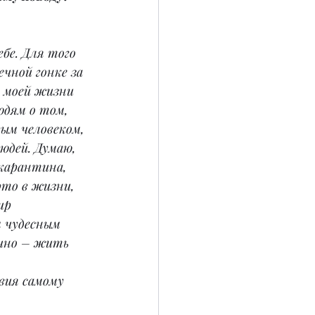
бе. Для того 
чной гонке за 
 моей жизни 
юдям о том, 
ым человеком, 
дей. Думаю, 
 карантина, 
это в жизни, 
ир 
 чудесным 
очно – жить 
 
вия самому 