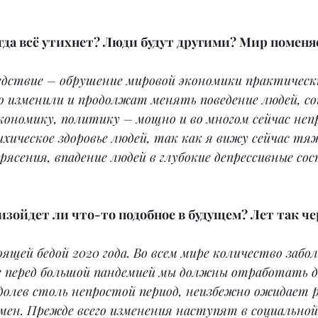
огда всё утихнет? Люди будут другими? Мир поменя
едствие – обрушение мировой экономики практически
о изменили и продолжат менять поведение людей, со
кономику, политику – мощно и во многом сейчас непр
хическое здоровье людей, так как я вижу сейчас тя
ясения, впадение людей в глубокие депрессивные со
изойдет ли что-то подобное в будущем? Лет так че
ящей бедой 2020 года. Во всем мире количество забо
е перед большой пандемией мы должны отработать д
долев столь непростой период, неизбежно ожидает р
ен. Прежде всего изменения наступят в социальной 