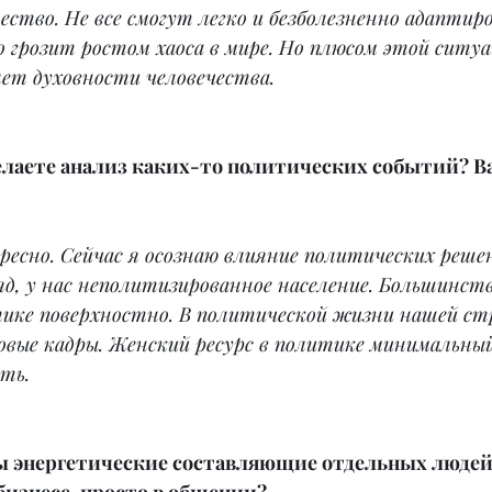
ество. Не все смогут легко и безболезненно адаптир
о грозит ростом хаоса в мире. Но плюсом этой ситу
лет духовности человечества.
делаете анализ каких-то политических событий? Ва
ресно. Сейчас я осознаю влияние политических решен
яд, у нас неполитизированное население. Большинств
ике поверхностно. В политической жизни нашей стр
вые кадры. Женский ресурс в политике минимальный
ить.
ы энергетические составляющие отдельных людей,