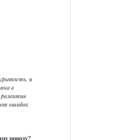
крытость, и 
ина в 
 развития 
 от ошибок 
ому поводу? 