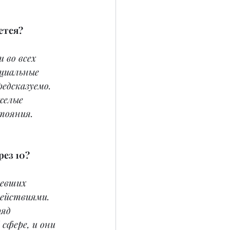
ется?
 во всех 
циальные 
едсказуемо. 
желые 
стояния.
рез 10?
левших 
ействиями. 
яд 
сфере, и они 