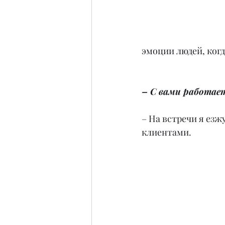
эмоции людей, когд
– С вами работает
– На встречи я езж
клиентами.