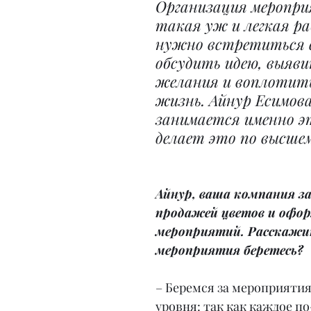
Организация меропри
такая уж и легкая ра
нужно встретиться с
обсудить идею, выяви
желания и воплотить
жизнь. Айнур Есимова
занимается именно эт
делает это по высшем
Айнур, ваша компания з
продажей цветов и офо
мероприятий. Расскажит
мероприятия беретесь?
– Беремся за мероприятия
уровня: так как каждое по