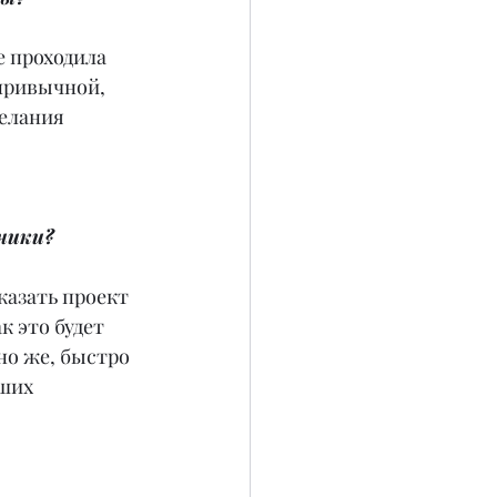
е проходила 
привычной, 
елания 
зчики?
казать проект 
к это будет 
но же, быстро 
ших 