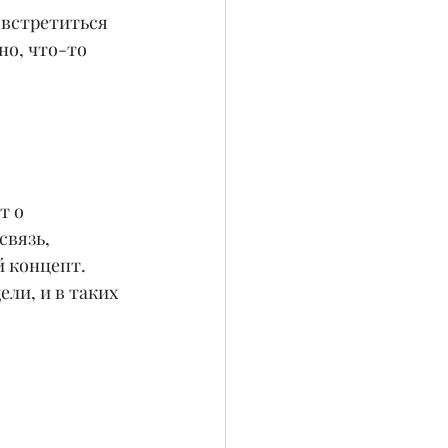
 встретиться 
но, что-то 
т о 
вязь, 
 концепт. 
ли, и в таких 