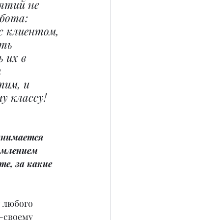
ятий не 
бота: 
 клиентом, 
ть 
 их в 
 
им, и 
у классу!
анимается 
рмлением 
е, за какие 
 любого 
-своему 