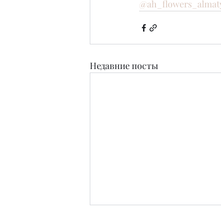
@ah_flowers_almat
Недавние посты