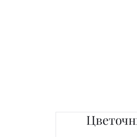
Интересно. Полезно. Модн
Главная
Публикации
People 
Цветочн