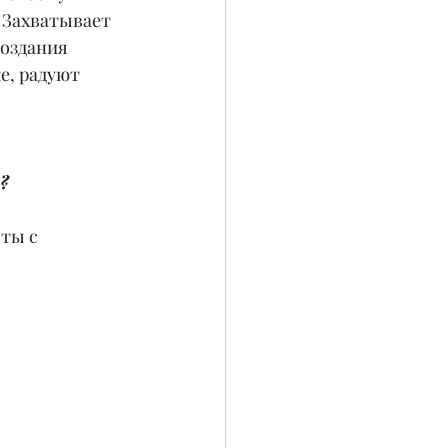
 Захватывает 
создания 
е, радуют 
?
ты с 