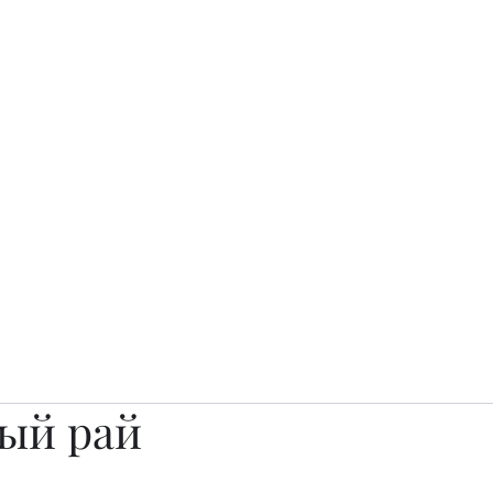
о.
Awards
TOP EXPERTS 2025
Архив журналов
Art Projects
ый рай