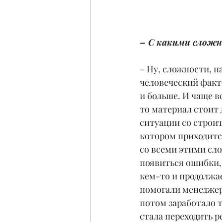
– С какими сложн
– Ну, сложности, на
человеческий факто
и больше. И чаще в
то материал стоит
ситуации со строи
котором приходится
со всеми этими сл
появиться ошибки, 
кем-то и продолжае
помогали менеджер
потом заработало т
стала переходить р