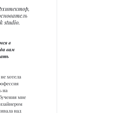
архитектор, 
основатель 
 studio.
мся в 
да вам 
ать 
не хотела 
рофессия 
 на 
бучения мне 
изайнером 
ивала над 