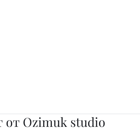
о.
Awards
TOP EXPERTS 2025
Архив журналов
Art Projects
 от Ozimuk studio