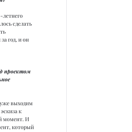
0-летнего 
лось сделать 
ть 
а год, и он 
д проектом 
ное 
 уже выходим 
эскиза к 
й момент. И 
ент, который 