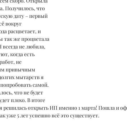
овсем скоро. Открыла 
да. Получилось, что 
скую дату – первый 
сё вокруг 
да расцветает, и 
ы так же процветала 
 всегда не любила, 
ют, когда есть 
работ, не 
им привычным 
долгих мытарств я 
 попробовать самой. 
ось, что не будет 
удет плохо. В итоге 
 я решилась открыть ИП именно 1 марта! Пошла и о
ак уже 5 лет успешно всё это существует.