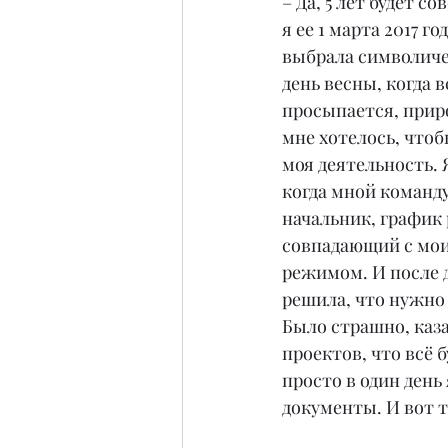
– Да, 5 лет будет с
я ее 1 марта 2017 го
выбрала символиче
день весны, когда в
просыпается, приро
мне хотелось, чтоб
моя деятельность. Я
когда мной команду
начальник, график 
совпадающий с мо
режимом. И после 
решила, что нужно
Было страшно, казал
проектов, что всё б
просто в один день
документы. И вот т