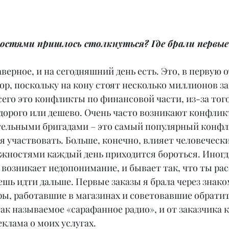
остями пришлось столкнуться? Где брали первые
верное, и на сегодняшний день есть. Это, в первую о
р, поскольку на кону стоят несколько миллионов зак
сего это конфликты по финансовой части, из-за того
 дорого или дешево. Очень часто возникают конфлик
тельными бригадами – это самый популярный конфли
 участвовать. Больше, конечно, влияет человечески
ожностями каждый день приходится бороться. Иногд
возникает недопонимание, и бывает так, что ты рас
шь идти дальше. Первые заказы я брала через знако
ы, работавшие в магазинах и советовавшие обратить
ак называемое «сарафанное радио», и от заказчика к
еклама о моих услугах.