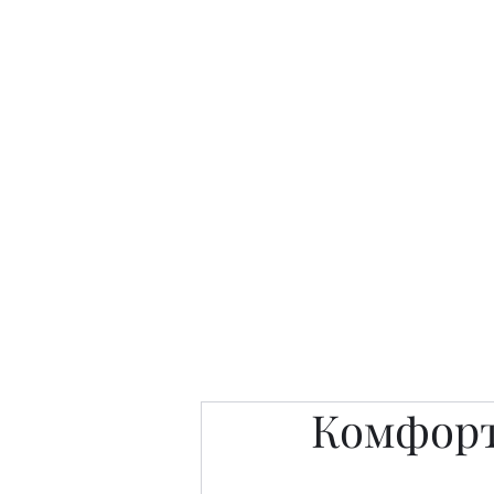
Интересно. Полезно. Модн
Главная
Публикации
People 
Комфорт