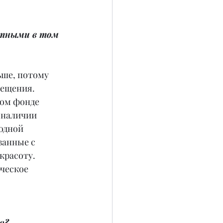
стными в том 
ше, потому 
ещения. 
ном фонде 
 наличии 
одной 
занные с 
красоту. 
ческое 
я?