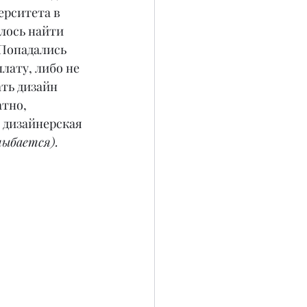
рситета в 
алось найти 
Попадались 
лату, либо не 
ть дизайн 
тно, 
 дизайнерская 
лыбается).