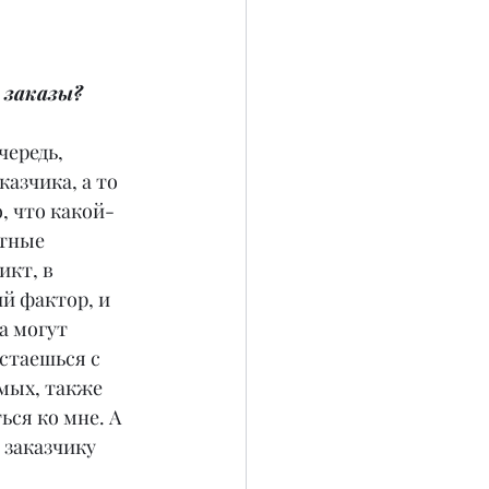
 заказы?
чередь, 
азчика, а то 
, что какой-
тные 
кт, в 
й фактор, и 
а могут 
стаешься с 
мых, также 
ся ко мне. А 
 заказчику 