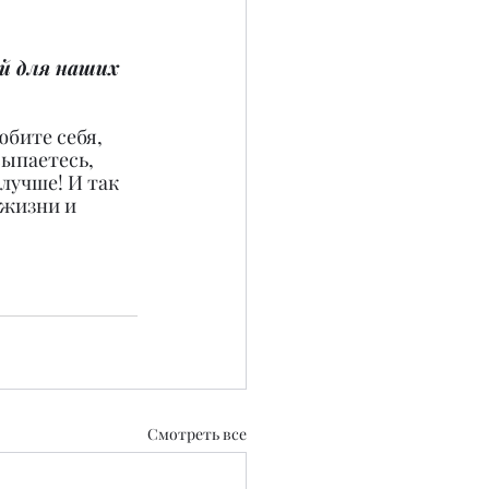
й для наших 
юбите себя, 
сыпаетесь, 
лучше! И так 
 жизни и 
Смотреть все