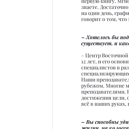
первую книгу. Мгно
знаете. Достаточно
на один день, граф
говорит о том, чт
– Хотелось бы под
существует, и как
– Центр Восточной
12 лет, и его осно
специалистов в раз
специализирующихс
Наши преподаватели
рубежом. Многие м
преподавателями. 
достижения цели, о
всё в наших руках, 
– Вы способны уд
жизни, на колосс