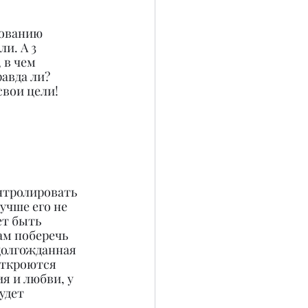
дованию 
и. А 3 
 в чем 
авда ли? 
вои цели! 
нтролировать 
учше его не 
ет быть 
м поберечь 
долгожданная 
откроются 
я и любви, у 
удет 