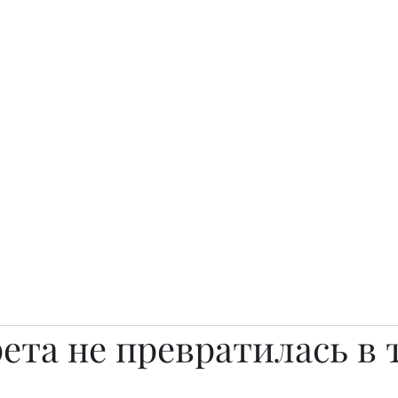
о.
Awards
TOP EXPERTS 2025
Архив журналов
Art Projects
ета не превратилась в