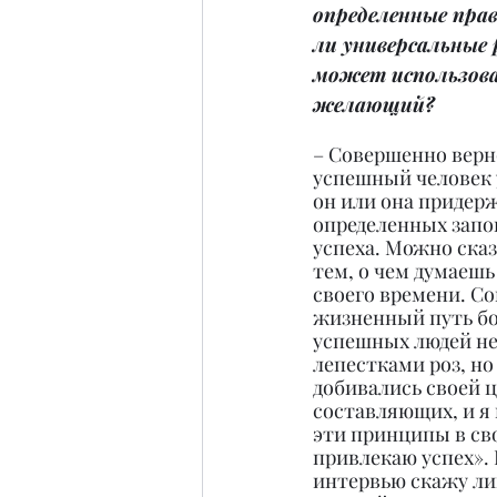
определенные прави
ли универсальные
может использов
желающий?
– Совершенно верн
успешный человек 
он или она придер
определенных запов
успеха. Можно сказ
тем, о чем думаешь
своего времени. Со
жизненный путь б
успешных людей не
лепестками роз, но
добивались своей ц
составляющих, и я 
эти принципы в сво
привлекаю успех». 
интервью скажу лиш