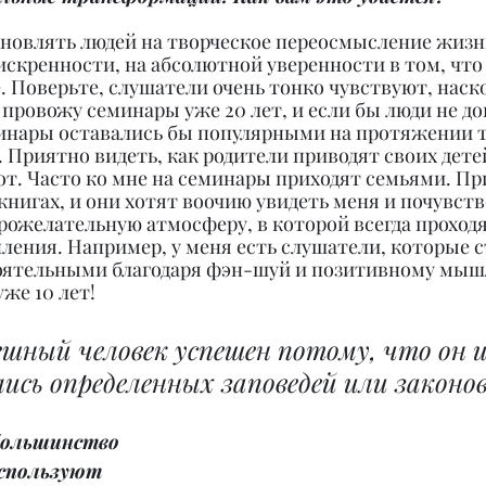
хновлять людей на творческое переосмысление жизн
скренности, на абсолютной уверенности в том, что 
 Поверьте, слушатели очень тонко чувствуют, наск
 провожу семинары уже 20 лет, и если бы люди не до
минары оставались бы популярными на протяжении т
 Приятно видеть, как родители приводят своих дете
т. Часто ко мне на семинары приходят семьями. При
нигах, и они хотят воочию увидеть меня и почувств
рожелательную атмосферу, в которой всегда проходя
ения. Например, у меня есть слушатели, которые с
ятельными благодаря фэн-шуй и позитивному мышл
же 10 лет!
шный человек успешен потому, что он и
сь определенных заповедей или законов
большинство 
спользуют 