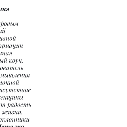
ия 
ировым 
ий 
ивной 
ормации 
чная 
й коуч, 
нователь 
 мышления 
точной 
исутствие 
женщины 
ит радость 
в жизни. 
поклонники 
аталия 