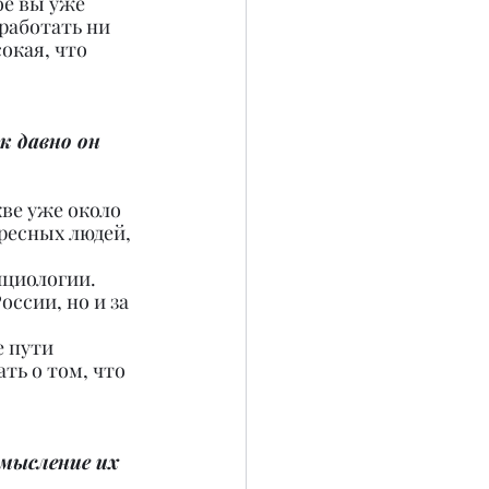
ое вы уже 
работать ни 
окая, что 
к давно он 
ве уже около 
ресных людей, 
циологии. 
ссии, но и за 
 пути 
ь о том, что 
мысление их 