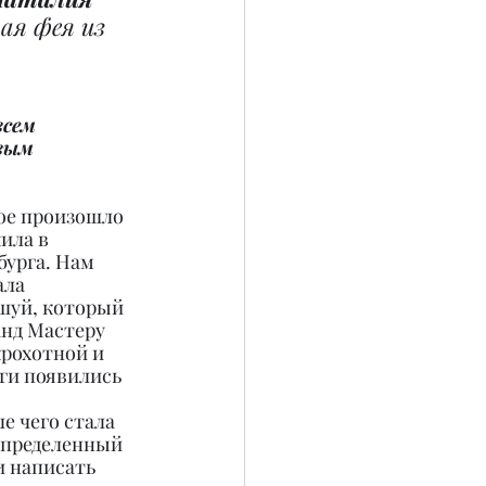
ая фея из 
сем 
вым 
ое произошло 
ила в 
урга. Нам 
ала 
шуй, который 
анд Мастеру 
крохотной и 
ги появились 
е чего стала 
определенный 
и написать 