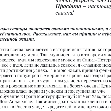
Правдина –
 настоящ
сказки!
казахстанцы являются вашими поклонниками, и в
 всё начиналось. Расскажите, как вы пришли к пер
ственной жизни.
очти всегда начинается с истории испытания, котор
оизошло и у меня. Так случилось, что в то время я ж
желесе, куда мы переехали с мужем из Санкт-Петерб
всё с нуля, дела не ладились совсем, я отчаянно иск
ти достижения успеха. И в мою жизнь пришел фэн-
ероятно популярен в Америке и Европе благодаря Гр
рактиковать, и, о чудо, – нам удалось переехать из 
ки в роскошные апартаменты на берегу океана! День
вдохновилась первым успехом и поступила на уже 
бучение к Гранд Мастеру фэн-шуй Яп Чен Хаю, посл
 Лос-Анджелесе. Появились долгожданные деньги и 
ехала в Россию увидеть родителей, и мне предложил