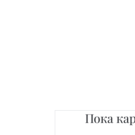
Интересно. Полезно. Модн
Главная
Публикации
People 
Пока кар