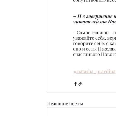
– И в завершение
читателей от На
– Самое главное – 
уважайте себя, верь
говорите себе: с к
оно и есть! Я жела
счастливого Нового
@natasha_pravdina
Недавние посты