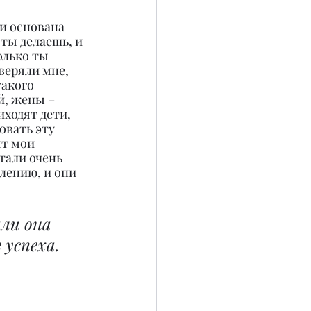
и основана 
ты делаешь, и 
олько ты 
веряли мне, 
акого 
й, жены – 
ходят дети, 
овать эту 
т мои 
тали очень 
ению, и они 
ли она 
 успеха.