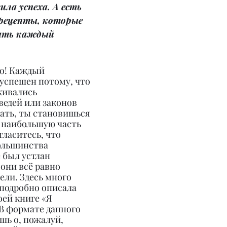
ла успеха. А есть 
 рецепты, которые 
ать каждый 
о! Каждый 
успешен потому, что 
живались 
едей или законов 
ать, ты становишься 
 наибольшую часть 
гласитесь, что 
ольшинства 
 был устлан 
 они всё равно 
ели. Здесь много 
подробно описала 
ей книге «Я 
В формате данного 
ь о, пожалуй, 