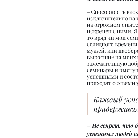
– Способность вдо
исключительно на и
на огромном опыте.
искренен с ними. Я
то вряд ли мои се
солидного времени.
мужей, или наоборо
выросшие на моих к
замечательную доб
семинары и выступл
успешными и состо
приходят семьями у
Каждый успе
придерживали
– Не секрет, что 
успешных людей и