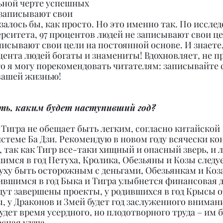
ьной черте успешных 
 записывают свои 
залось бы, как просто. Но это именно так. По иссле
рситета, 97 процентов людей не записывают свои цел
исывают свои цели на постоянной основе. И знаете,
цента людей богаты и знамениты! Вдохновляет, не пр
о я могу порекомендовать читателям: записывайте с
 вашей жизнью!
ть, каким будет наступивший год?
Тигра не обещает быть легким, согласно китайской 
стеме Ба Дзи. Рекомендую в новом году всячески ко
, так как Тигр все-таки хищный и опасный зверь, и л
имся в год Петуха, Кролика, Обезьяны и Козы следу
ху быть осторожным с деньгами, Обезьянкам и Коза
дившимся в год Быка и Тигра улыбнется финансовая 
удут завершены проекты, у родившихся в год Крысы 
 у Драконов и Змей будет год заслуженного внимани
удет время усердного, но плодотворного труда – им б
сная удача.