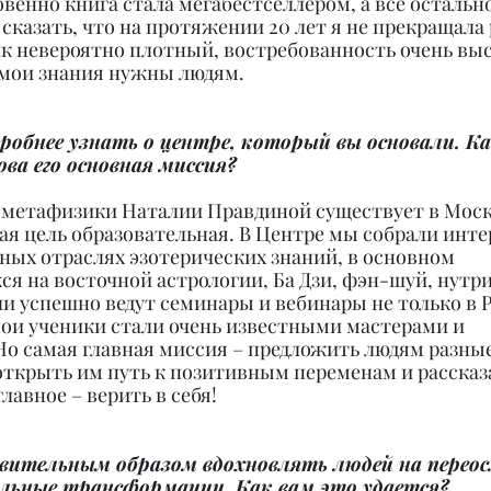
венно книга стала мегабестселлером, а всё остальн
 сказать, что на протяжении 20 лет я не прекращала 
ик невероятно плотный, востребованность очень выс
о мои знания нужны людям.
робнее узнать о центре, который вы основали. Ка
ова его основная миссия?
 метафизики Наталии Правдиной существует в Моск
вная цель образовательная. В Центре мы собрали инте
ных отраслях эзотерических знаний, в основном 
я на восточной астрологии, Ба Дзи, фэн-шуй, нутри
 успешно ведут семинары и вебинары не только в Ро
ои ученики стали очень известными мастерами и 
Но самая главная миссия – предложить людям разные
ткрыть им путь к позитивным переменам и рассказат
главное – верить в себя!
ивительным образом вдохновлять людей на переос
альные трансформации. Как вам это удается?