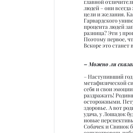
главной отличител
людей – они всегда
цели и желания. Ка
Гарвардского униве
процента людей зап
разница? Эти 3 про
Поэтому первое, чт
Вскоре это станет
– Можно ли сказа
– Наступивший год 
метафизической си
себя и свои эмоции
раздражать! Родивш
осторожными. Пету
здоровье. А вот ро
удача, у Лошадок б
новые перспективы,
Собачек и Свинок б
сопутствовать небе