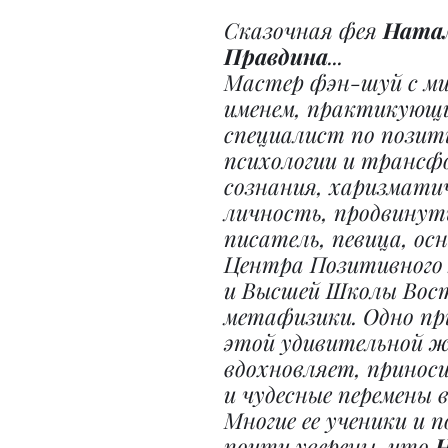
Сказочная фея 
Натал
Правдина
...
Мастер фэн-шуй с м
именем, практикующ
специалист по позит
психологии и трансф
сознания, харизмати
личность, продвинуты
писатель, певица, ос
Центра Позитивного
и Высшей Школы Вос
метафизики. Одно пр
этой удивительной 
вдохновляет, принос
и чудесные перемены 
Многие ее ученики и 
почти уверены, что 
Н