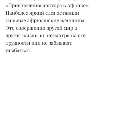
«Приключения доктора в Африке». 
Наиболее яркий след оставили 
сильные африканские женщины. 
Это совершенно другой мир и 
другая жизнь, но несмотря на все 
трудности они не забывают 
улыбаться.
– Зависят ли заболевания женской 
половой системы от региона 
проживания, или все женщины 
планеты болеют одинаково?
– Да, такая закономерность есть. 
Некоторые заболевания женской 
половой системы имеют 
генетическую 