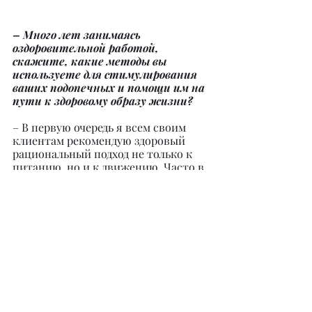
– Много лет занимаясь 
оздоровительной работой, 
скажите, какие методы вы 
используете для стимулирования 
ваших подопечных и помощи им на 
пути к здоровому образу жизни?
– В первую очередь я всем своим 
клиентам рекомендую здоровый 
рациональный подход не только к 
питанию, но и к движению. Часто в 
своей методике применяю 
психологические приемы, работая 
совместно со специалистами в 
данной области. При необходимости 
могу составить индивидуальную 
программу восстановления по 
профпригодности с пожеланиями в 
зависимости от образа жизни, так 
как имею 25-летний стаж в 
качестве методиста по 